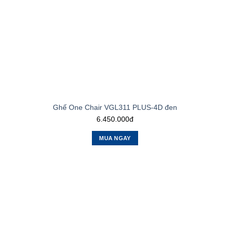
Ghế One Chair VGL311 PLUS-4D đen
6.450.000đ
MUA NGAY