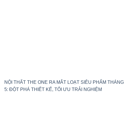
NỘI THẤT THE ONE RA MẮT LOẠT SIÊU PHẨM THÁNG
5: ĐỘT PHÁ THIẾT KẾ, TỐI ƯU TRẢI NGHIỆM