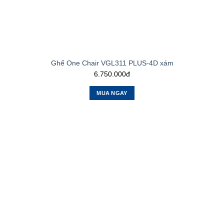
Ghế One Chair VGL311 PLUS-4D xám
6.750.000đ
MUA NGAY