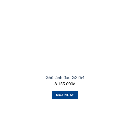
Ghế lãnh đạo GX254
8.155.000đ
MUA NGAY