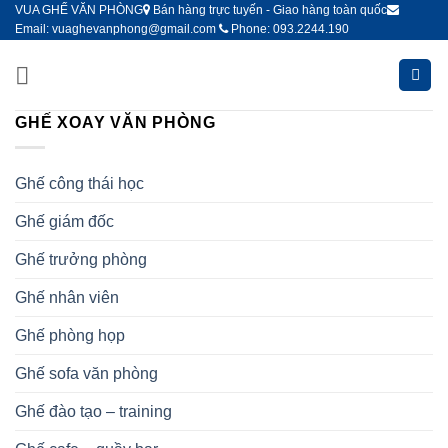
Bỏ
VUA GHẾ VĂN PHÒNG
Bán hàng trực tuyến - Giao hàng toàn quốc
Email: vuaghevanphong@gmail.com
Phone: 093.2244.190
qua
nội
dung
GHẾ XOAY VĂN PHÒNG
Ghế công thái học
Ghế giám đốc
Ghế trưởng phòng
Ghế nhân viên
Ghế phòng họp
Ghế sofa văn phòng
Ghế đào tạo – training