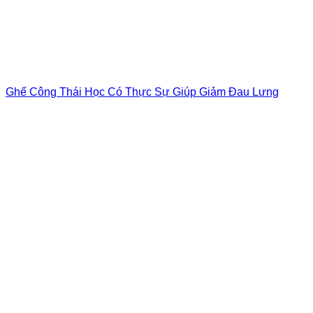
Ghế Công Thái Học Có Thực Sự Giúp Giảm Đau Lưng