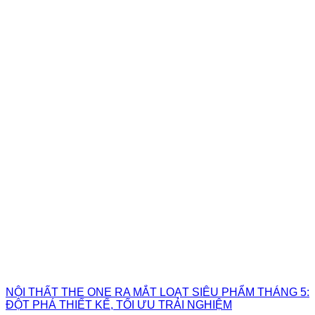
NỘI THẤT THE ONE RA MẮT LOẠT SIÊU PHẨM THÁNG 5:
ĐỘT PHÁ THIẾT KẾ, TỐI ƯU TRẢI NGHIỆM