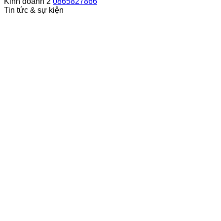
Kinh doanh 2
0865827866
Tin tức & sự kiện