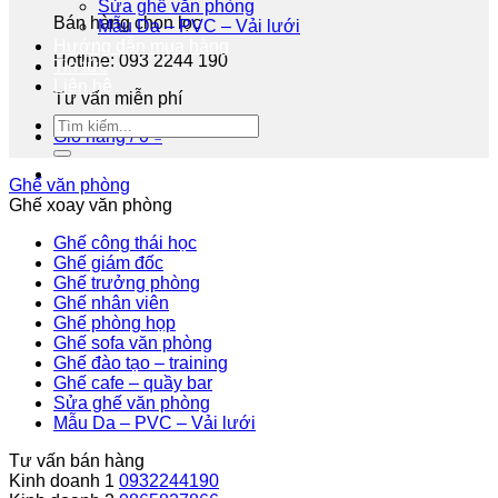
Sửa ghế văn phòng
Bán hàng chọn lọc
Mẫu Da – PVC – Vải lưới
Hướng dẫn mua hàng
Hotline: 093 2244 190
Tin tức
Liên hệ
Tư vấn miễn phí
Giỏ hàng /
0
₫
Ghế văn phòng
Ghế xoay văn phòng
Ghế công thái học
Ghế giám đốc
Ghế trưởng phòng
Ghế nhân viên
Ghế phòng họp
Ghế sofa văn phòng
Ghế đào tạo – training
Ghế cafe – quầy bar
Sửa ghế văn phòng
Mẫu Da – PVC – Vải lưới
Tư vấn bán hàng
Kinh doanh 1
0932244190