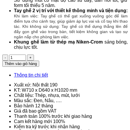
Sử dụng mút có mật độ cao su dày, đàn hồi tốt, giữ
form tối thiểu 5 năm.
Tay ghế 2 vị trí với thiết kế thông minh và tiện dụng:
Khi làm việc: Tay ghế có thể gạt xuống vuông góc để làm
điểm tựa cho cánh tay, giúp giảm áp lực vai và cổ tay khi thao
tác.
Khi không sử dụng: Tay ghế có thể dựng thẳng lên để
đẩy gọn ghế vào trong bàn, tiết kiệm không gian và tạo sự
ngăn nắp cho phòng làm việc.
Khung ghế làm từ thép mạ Niken-Crom
sáng bóng,
chịu lực tốt.
Số
lượng
Thêm vào giỏ hàng
Thông tin chi tiết
Xuất xứ: Nội thất 190
KT: W710 x D640 x H1020 mm
Chất liệu: Thép, nhựa, mút, lưới
Màu sắc: Đen, Nâu, ….
Bảo hành 12 tháng
Giá đã bao gồm VAT
Thanh toán 100% trước khi giao hàng
Cam kết hàng mới 100%
Kiểm tra kỹ trước khi nhận hàng