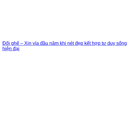
Đổi ghế – Xin vía đầu năm khi nét đẹp kết hợp tư duy sống
hiện đại