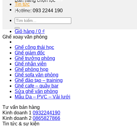
Bán hàng chọn lọc
Tin tức
Liên hệ
Hotline: 093 2244 190
Tư vấn miễn phí
Giỏ hàng /
0
₫
Ghế xoay văn phòng
Ghế công thái học
Ghế giám đốc
Ghế trưởng phòng
Ghế nhân viên
Ghế phòng họp
Ghế sofa văn phòng
Ghế đào tạo – training
Ghế cafe – quầy bar
Sửa ghế văn phòng
Mẫu Da – PVC – Vải lưới
Tư vấn bán hàng
Kinh doanh 1
0932244190
Kinh doanh 2
0865827866
Tin tức & sự kiện