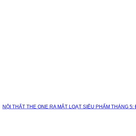
NỘI THẤT THE ONE RA MẮT LOẠT SIÊU PHẨM THÁNG 5: 