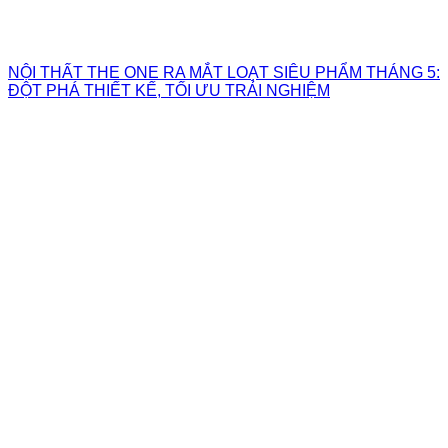
NỘI THẤT THE ONE RA MẮT LOẠT SIÊU PHẨM THÁNG 5:
ĐỘT PHÁ THIẾT KẾ, TỐI ƯU TRẢI NGHIỆM