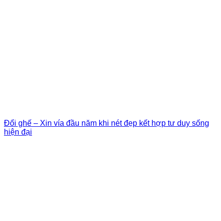
Đổi ghế – Xin vía đầu năm khi nét đẹp kết hợp tư duy sống
hiện đại