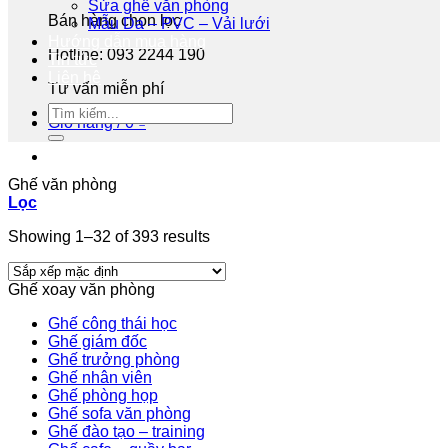
Sửa ghế văn phòng
Bán hàng chọn lọc
Mẫu Da – PVC – Vải lưới
Hướng dẫn mua hàng
Hotline: 093 2244 190
Tin tức
Liên hệ
Tư vấn miễn phí
Giỏ hàng /
0
₫
Ghế văn phòng
Lọc
Showing 1–32 of 393 results
Ghế xoay văn phòng
Ghế công thái học
Ghế giám đốc
Ghế trưởng phòng
Ghế nhân viên
Ghế phòng họp
Ghế sofa văn phòng
Ghế đào tạo – training