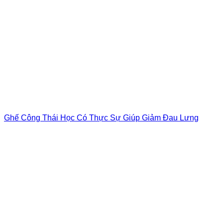
Ghế Công Thái Học Có Thực Sự Giúp Giảm Đau Lưng