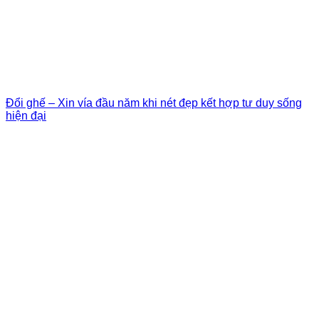
Đổi ghế – Xin vía đầu năm khi nét đẹp kết hợp tư duy sống
hiện đại