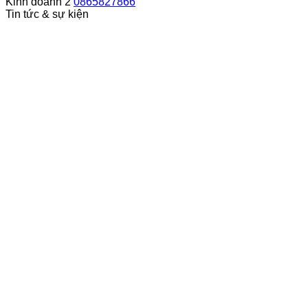
Kinh doanh 2
0865827866
Tin tức & sự kiện