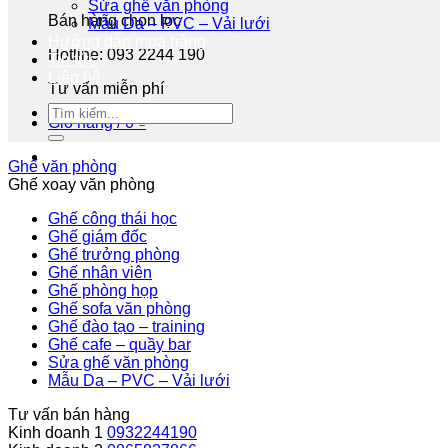
Sửa ghế văn phòng
Bán hàng chọn lọc
Mẫu Da – PVC – Vải lưới
Hướng dẫn mua hàng
Hotline: 093 2244 190
Tin tức
Liên hệ
Tư vấn miễn phí
Giỏ hàng /
0
₫
Ghế văn phòng
Ghế xoay văn phòng
Ghế công thái học
Ghế giám đốc
Ghế trưởng phòng
Ghế nhân viên
Ghế phòng họp
Ghế sofa văn phòng
Ghế đào tạo – training
Ghế cafe – quầy bar
Sửa ghế văn phòng
Mẫu Da – PVC – Vải lưới
Tư vấn bán hàng
Kinh doanh 1
0932244190