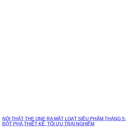
NỘI THẤT THE ONE RA MẮT LOẠT SIÊU PHẨM THÁNG 5:
ĐỘT PHÁ THIẾT KẾ, TỐI ƯU TRẢI NGHIỆM