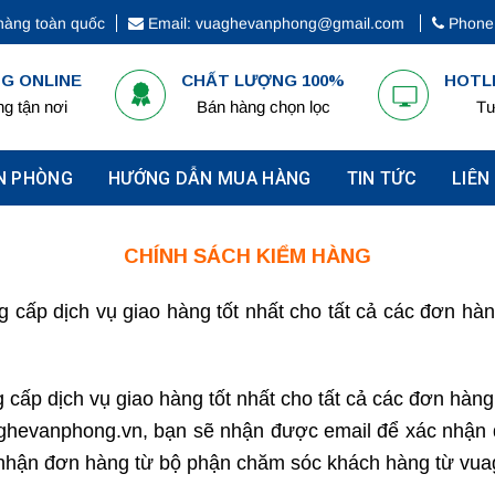
hàng toàn quốc
Email: vuaghevanphong@gmail.com
Phone:
G ONLINE
CHẤT LƯỢNG 100%
HOTLI
g tận nơi
Bán hàng chọn lọc
Tư
N PHÒNG
HƯỚNG DẪN MUA HÀNG
TIN TỨC
LIÊN
CHÍNH SÁCH KIỂM HÀNG
 cấp dịch vụ giao hàng tốt nhất cho tất cả các đơn hàn
cấp dịch vụ giao hàng tốt nhất cho tất cả các đơn hàn
aghevanphong.vn, bạn sẽ nhận được email để xác nhận đ
c nhận đơn hàng từ bộ phận chăm sóc khách hàng từ vu