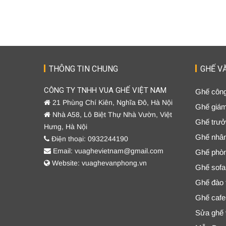
THÔNG TIN CHUNG
GHẾ V
CÔNG TY TNHH VUA GHẾ VIỆT NAM
Ghế công
21 Phùng Chí Kiên, Nghĩa Đô, Hà Nội
Ghế giá
Nhà A58, Lô Biệt Thự Nhà Vườn, Việt
Ghế trưở
Hưng, Hà Nội
Ghế nhân
Điện thoại: 0932244190
Email: vuaghevietnam@gmail.com
Ghế phò
Website: vuaghevanphong.vn
Ghế sofa
Ghế đào t
Ghế cafe
Sửa ghế 