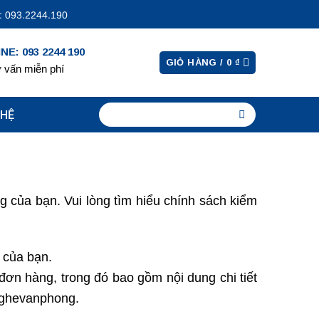
 093.2244.190
NE: 093 2244 190
GIỎ HÀNG /
0
₫
 vấn miễn phí
 HỆ
g của bạn. Vui lòng tìm hiểu chính sách kiểm
g của bạn.
ơn hàng, trong đó bao gồm nội dung chi tiết
aghevanphong.