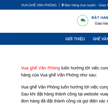
Bỏ
VUA GHẾ VĂN PHÒNG
Bán hàng trực tuyến - Giao 
qua
nội
ĐẶT HÀN
dung
Giao hàn
GIỚI THIỆU
GHẾ VĂ
Vua ghế Văn Phòng
luôn hướng tới việc cung
hàng của Vua ghế Văn Phòng như sau:
Vua ghế Văn Phòng luôn hướng tới việc cung 
Sau khi đặt hàng thành công tại website vu
đơn hàng đã đặt thành công và gọi điện xá