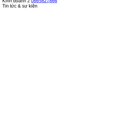
Kinh doanh 2
0865827866
Tin tức & sự kiện