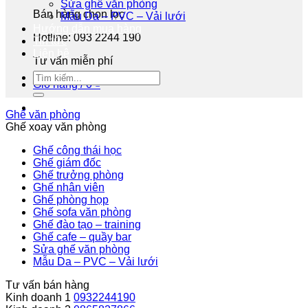
Sửa ghế văn phòng
Bán hàng chọn lọc
Mẫu Da – PVC – Vải lưới
Hướng dẫn mua hàng
Hotline: 093 2244 190
Tin tức
Liên hệ
Tư vấn miễn phí
Giỏ hàng /
0
₫
Ghế văn phòng
Ghế xoay văn phòng
Ghế công thái học
Ghế giám đốc
Ghế trưởng phòng
Ghế nhân viên
Ghế phòng họp
Ghế sofa văn phòng
Ghế đào tạo – training
Ghế cafe – quầy bar
Sửa ghế văn phòng
Mẫu Da – PVC – Vải lưới
Tư vấn bán hàng
Kinh doanh 1
0932244190