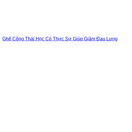
Ghế Công Thái Học Có Thực Sự Giúp Giảm Đau Lưng