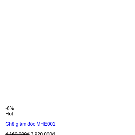
-6%
Hot
Ghế giám đốc MHE001
4.160.000đ
3.920.000đ