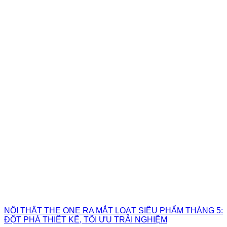
NỘI THẤT THE ONE RA MẮT LOẠT SIÊU PHẨM THÁNG 5:
ĐỘT PHÁ THIẾT KẾ, TỐI ƯU TRẢI NGHIỆM