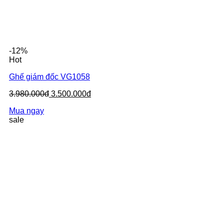
-12%
Hot
Ghế giám đốc VG1058
3.980.000đ
3.500.000đ
Mua ngay
sale