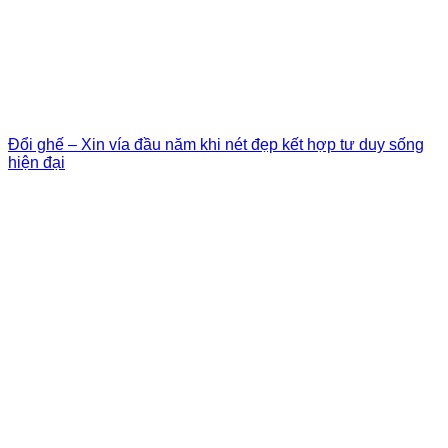
Đổi ghế – Xin vía đầu năm khi nét đẹp kết hợp tư duy sống
hiện đại