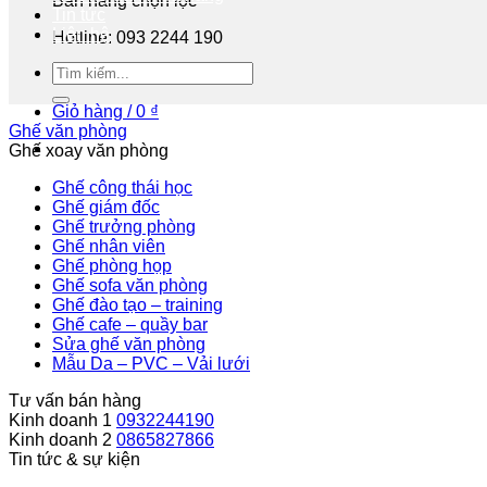
Bán hàng chọn lọc
Tin tức
Liên hệ
Hotline: 093 2244 190
Tư vấn miễn phí
Giỏ hàng /
0
₫
Ghế văn phòng
Ghế xoay văn phòng
Ghế công thái học
Ghế giám đốc
Ghế trưởng phòng
Ghế nhân viên
Ghế phòng họp
Ghế sofa văn phòng
Ghế đào tạo – training
Ghế cafe – quầy bar
Sửa ghế văn phòng
Mẫu Da – PVC – Vải lưới
Tư vấn bán hàng
Kinh doanh 1
0932244190
Kinh doanh 2
0865827866
Tin tức & sự kiện