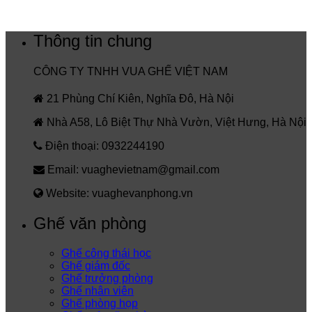
Thông tin chung
CÔNG TY TNHH VUA GHẾ VIỆT NAM
21 Phùng Chí Kiên, Nghĩa Đô, Hà Nội
Nhà A58, Lô Biệt Thự Nhà Vườn, Việt Hưng, Hà Nội
Điện thoại: 0932244190
Email: vuaghevietnam@gmail.com
Website: vuaghevanphong.vn
Ghế văn phòng
Ghế công thái học
Ghế giám đốc
Ghế trưởng phòng
Ghế nhân viên
Ghế phòng họp