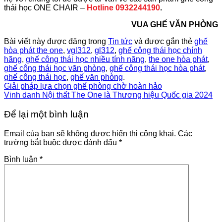
thái học ONE CHAIR –
Hotline 0932244190
.
VUA GHẾ VĂN PHÒNG
Bài viết này được đăng trong
Tin tức
và được gắn thẻ
ghế
hòa phát the one
,
vgl312
,
gl312
,
ghế công thái học chính
hãng
,
ghế công thái học nhiều tính năng
,
the one hòa phát
,
ghế công thái học văn phòng
,
ghế công thái học hòa phát
,
ghế công thái học
,
ghế văn phòng
.
Giải pháp lựa chọn ghế phòng chờ hoàn hảo
Vinh danh Nội thất The One là Thương hiệu Quốc gia 2024
Để lại một bình luận
Email của bạn sẽ không được hiển thị công khai.
Các
trường bắt buộc được đánh dấu
*
Bình luận
*