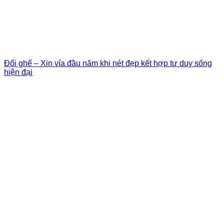
Đổi ghế – Xin vía đầu năm khi nét đẹp kết hợp tư duy sống
hiện đại