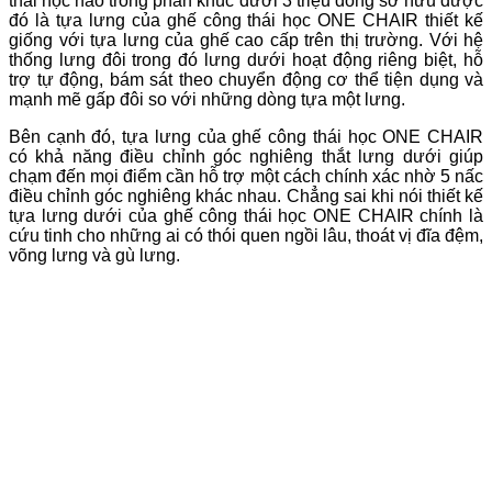
thái học nào trong phân khúc dưới 3 triệu đồng sở hữu được
đó là tựa lưng của ghế công thái học ONE CHAIR thiết kế
giống với tựa lưng của ghế cao cấp trên thị trường. Với hệ
thống lưng đôi trong đó lưng dưới hoạt động riêng biệt, hỗ
trợ tự động, bám sát theo chuyển động cơ thể tiện dụng và
mạnh mẽ gấp đôi so với những dòng tựa một lưng.
Bên cạnh đó, tựa lưng của ghế công thái học ONE CHAIR
có khả năng điều chỉnh góc nghiêng thắt lưng dưới giúp
chạm đến mọi điểm cần hỗ trợ một cách chính xác nhờ 5 nấc
điều chỉnh góc nghiêng khác nhau. Chẳng sai khi nói thiết kế
tựa lưng dưới của ghế công thái học ONE CHAIR chính là
cứu tinh cho những ai có thói quen ngồi lâu, thoát vị đĩa đệm,
võng lưng và gù lưng.