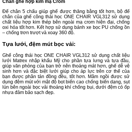
Chân ghế hợp kim mạ Crom
Đế chân 5 chấu giúp ghế được thăng bằng tốt hơn, bộ đế
chân của ghế công thái học ONE CHAIR VGL312 sử dụng
chất liệu hợp kim thép bên ngoài mạ crom hiện đại, chống
oxi hóa tốt hơn. Kết hợp sử dụng bánh xe bọc PU chống ồn
– chống trơn trượt và xoay 360 độ.
Tựa lưới, đệm mút bọc vải:
Ghế công thái học ONE CHAIR VGL312 sử dụng chất liệu
lưới Matrex nhập khẩu Mỹ cho phần tựa lưng và tựa đầu,
giúp văn phòng của bạn trở nên thoáng mát hơn, ghế dễ vệ
sinh hơn và đặc biệt lưới giúp cho áp lực trên cơ thể của
bạn được phân tán đồng đều, tốt hơn. Mâm ngồi được sử
dụng đệm mút với mật độ bọt biển cao chống biến dạng, sụt
lún bên ngoài bọc vải thoáng khí chống bụi, dưới đệm có ốp
nhựa đảm bảo sạch đẹp.