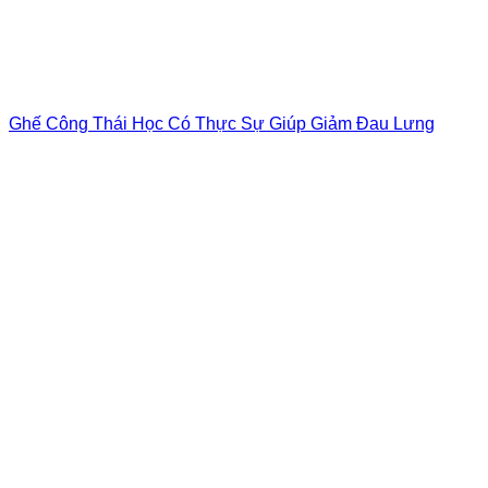
Ghế Công Thái Học Có Thực Sự Giúp Giảm Đau Lưng