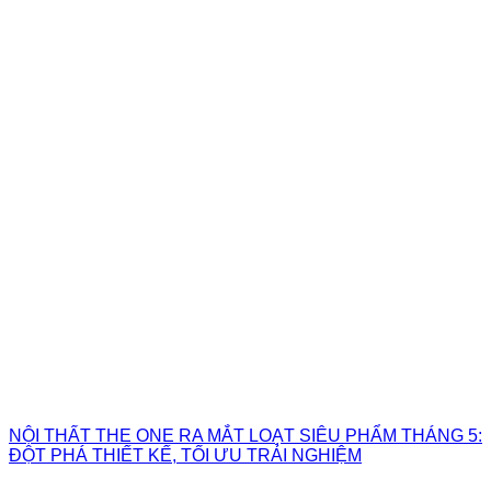
NỘI THẤT THE ONE RA MẮT LOẠT SIÊU PHẨM THÁNG 5:
ĐỘT PHÁ THIẾT KẾ, TỐI ƯU TRẢI NGHIỆM