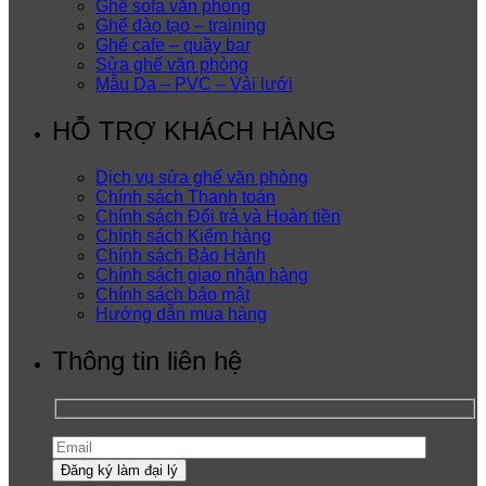
Ghế sofa văn phòng
Ghế đào tạo – training
Ghế cafe – quầy bar
Sửa ghế văn phòng
Mẫu Da – PVC – Vải lưới
HỖ TRỢ KHÁCH HÀNG
Dịch vụ sửa ghế văn phòng
Chính sách Thanh toán
Chính sách Đổi trả và Hoàn tiền
Chính sách Kiểm hàng
Chính sách Bảo Hành
Chính sách giao nhận hàng
Chính sách bảo mật
Hướng dẫn mua hàng
Thông tin liên hệ