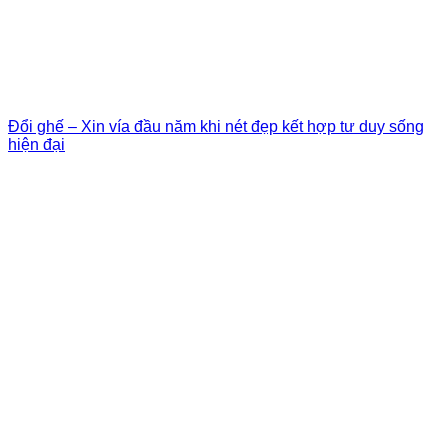
Đổi ghế – Xin vía đầu năm khi nét đẹp kết hợp tư duy sống
hiện đại