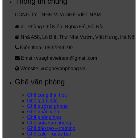
Thông tin chung
CÔNG TY TNHH VUA GHẾ VIỆT NAM
21 Phùng Chí Kiên, Nghĩa Đô, Hà Nội
Nhà A58, Lô Biệt Thự Nhà Vườn, Việt Hưng, Hà Nội
Điện thoại: 0932244190
Email: vuaghevietnam@gmail.com
Website: vuaghevanphong.vn
Ghế văn phòng
Ghế công thái học
Ghế giám đốc
Ghế trưởng phòng
Ghế nhân viên
Ghế phòng họp
Ghế sofa văn phòng
Ghế đào tạo – training
Ghế cafe – quầy bar