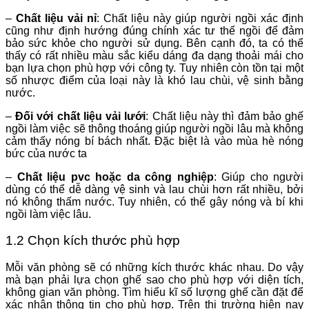
–
Chất liệu vải nỉ
: Chất liệu này giúp người ngồi xác định
cũng như định hướng đúng chính xác tư thế ngồi để đảm
bảo sức khỏe cho người sử dụng. Bên cạnh đó, ta có thể
thấy có rất nhiều màu sắc kiểu dáng đa dạng thoải mái cho
bạn lựa chọn phù hợp với công ty. Tuy nhiên còn tồn tại một
số nhược điểm của loại này là khó lau chùi, vệ sinh bằng
nước.
–
Đối với chất liệu vải lưới
: Chất liệu này thì đảm bảo ghế
ngồi làm việc sẽ thông thoáng giúp người ngồi lâu mà không
cảm thấy nóng bí bách nhất. Đặc biệt là vào mùa hè nóng
bức của nước ta
–
Chất liệu pvc hoặc da công nghiệp
: Giúp cho người
dùng có thể dễ dàng vệ sinh và lau chùi hơn rất nhiều, bởi
nó không thấm nước. Tuy nhiên, có thể gây nóng và bí khi
ngồi làm việc lâu.
1.2 Chọn kích thước phù hợp
Mỗi văn phòng sẽ có những kích thước khác nhau. Do vậy
mà bạn phải lựa chọn ghế sao cho phù hợp với diện tích,
không gian văn phòng. Tìm hiểu kĩ số lượng ghế cần đặt để
xác nhận thông tin cho phù hợp. Trên thị trường hiện nay