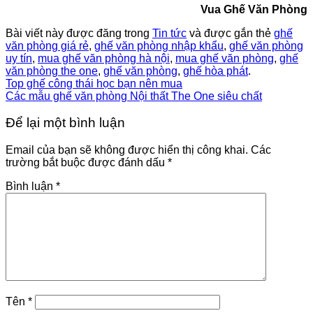
Vua Ghế Văn Phòng
Bài viết này được đăng trong
Tin tức
và được gắn thẻ
ghế
văn phòng giá rẻ
,
ghế văn phòng nhập khẩu
,
ghế văn phòng
uy tín
,
mua ghế văn phòng hà nội
,
mua ghế văn phòng
,
ghế
văn phòng the one
,
ghế văn phòng
,
ghế hòa phát
.
Top ghế công thái học bạn nên mua
Các mẫu ghế văn phòng Nội thất The One siêu chất
Để lại một bình luận
Email của bạn sẽ không được hiển thị công khai.
Các
trường bắt buộc được đánh dấu
*
Bình luận
*
Tên
*