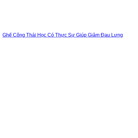
Ghế Công Thái Học Có Thực Sự Giúp Giảm Đau Lưng