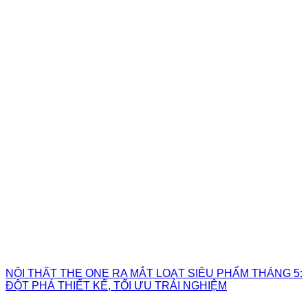
NỘI THẤT THE ONE RA MẮT LOẠT SIÊU PHẨM THÁNG 5:
ĐỘT PHÁ THIẾT KẾ, TỐI ƯU TRẢI NGHIỆM