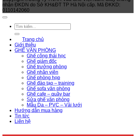
nhận ĐKDN do Sở KH&ĐT TP Hà Nội cấp. Mã ĐKKD:
0110142060
Trang chủ
Giới thiệu
GHẾ VĂN PHÒNG
Ghế công thái học
Ghế giám đốc
Ghế trưởng phòng
Ghế nhân viên
Ghế phòng họp
Ghế đào tạo – training
Ghế sofa văn phòng
Ghế cafe – quầy bar
Sửa ghế văn phòng
Mẫu Da – PVC – Vải lưới
Hướng dẫn mua hàng
Tin tức
Liên hệ