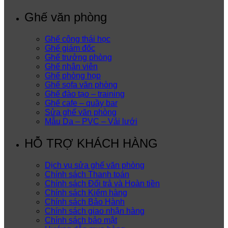
Ghế văn phòng
Ghế công thái học
Ghế giám đốc
Ghế trưởng phòng
Ghế nhân viên
Ghế phòng họp
Ghế sofa văn phòng
Ghế đào tạo – training
Ghế cafe – quầy bar
Sửa ghế văn phòng
Mẫu Da – PVC – Vải lưới
HỖ TRỢ KHÁCH HÀNG
Dịch vụ sửa ghế văn phòng
Chính sách Thanh toán
Chính sách Đổi trả và Hoàn tiền
Chính sách Kiểm hàng
Chính sách Bảo Hành
Chính sách giao nhận hàng
Chính sách bảo mật