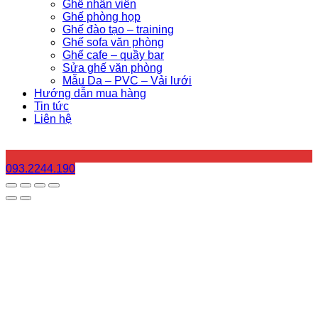
Ghế nhân viên
Ghế phòng họp
Ghế đào tạo – training
Ghế sofa văn phòng
Ghế cafe – quầy bar
Sửa ghế văn phòng
Mẫu Da – PVC – Vải lưới
Hướng dẫn mua hàng
Tin tức
Liên hệ
093.2244.190