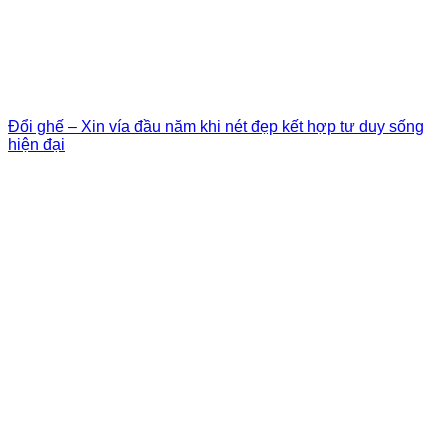
Đổi ghế – Xin vía đầu năm khi nét đẹp kết hợp tư duy sống
hiện đại