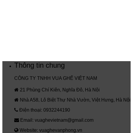
Thông tin chung
CÔNG TY TNHH VUA GHẾ VIỆT NAM
21 Phùng Chí Kiên, Nghĩa Đô, Hà Nội
Nhà A58, Lô Biệt Thự Nhà Vườn, Việt Hưng, Hà Nội
Điện thoại: 0932244190
Email: vuaghevietnam@gmail.com
Website: vuaghevanphong.vn