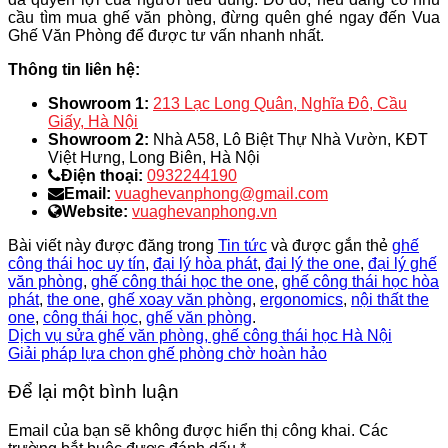
cầu tìm mua ghế văn phòng, đừng quên ghé ngay đến Vua
Ghế Văn Phòng để được tư vấn nhanh nhất.
Thông tin liên hệ:
Showroom 1:
213 Lạc Long Quân, Nghĩa Đô, Cầu
Giấy, Hà Nội
Showroom 2:
Nhà A58, Lô Biệt Thự Nhà Vườn, KĐT
Việt Hưng, Long Biên, Hà Nội
Điện thoại:
0932244190
Email:
vuaghevanphong@gmail.com
Website:
vuaghevanphong.vn
Bài viết này được đăng trong
Tin tức
và được gắn thẻ
ghế
công thái học uy tín
,
đại lý hòa phát
,
đại lý the one
,
đại lý ghế
văn phòng
,
ghế công thái học the one
,
ghế công thái học hòa
phát
,
the one
,
ghế xoay văn phòng
,
ergonomics
,
nội thất the
one
,
công thái học
,
ghế văn phòng
.
Dịch vụ sửa ghế văn phòng, ghế công thái học Hà Nội
Giải pháp lựa chọn ghế phòng chờ hoàn hảo
Để lại một bình luận
Email của bạn sẽ không được hiển thị công khai.
Các