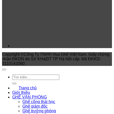
Copyright ©Công Ty TNHH Vua Ghế Việt Nam. Giấy chứng
nhận ĐKDN do Sở KH&ĐT TP Hà Nội cấp. Mã ĐKKD:
0110142060
Trang chủ
Giới thiệu
GHẾ VĂN PHÒNG
Ghế công thái học
Ghế giám đốc
Ghế trưởng phòng