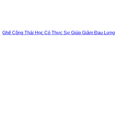
Ghế Công Thái Học Có Thực Sự Giúp Giảm Đau Lưng