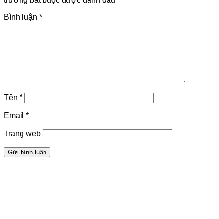
trường bắt buộc được đánh dấu
*
Bình luận
*
Tên
*
Email
*
Trang web