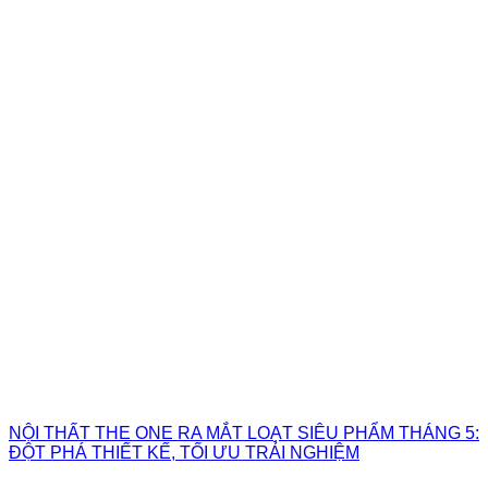
NỘI THẤT THE ONE RA MẮT LOẠT SIÊU PHẨM THÁNG 5:
ĐỘT PHÁ THIẾT KẾ, TỐI ƯU TRẢI NGHIỆM