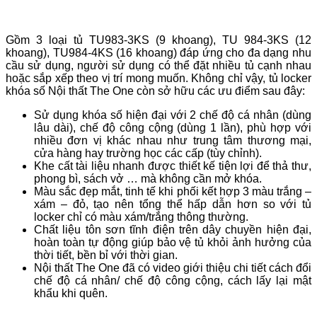
Gồm 3 loại tủ TU983-3KS (9 khoang), TU 984-3KS (12
khoang), TU984-4KS (16 khoang) đáp ứng cho đa dạng nhu
cầu sử dụng, người sử dụng có thể đặt nhiều tủ cạnh nhau
hoặc sắp xếp theo vị trí mong muốn. Không chỉ vậy, tủ locker
khóa số Nội thất The One còn sở hữu các ưu điểm sau đây:
Sử dụng khóa số hiện đại với 2 chế độ cá nhân (dùng
lâu dài), chế độ công cộng (dùng 1 lần), phù hợp với
nhiều đơn vị khác nhau như trung tâm thương mại,
cửa hàng hay trường học các cấp (tùy chỉnh).
Khe cất tài liệu nhanh được thiết kế tiện lợi để thả thư,
phong bì, sách vở … mà không cần mở khóa.
Màu sắc đẹp mắt, tinh tế khi phối kết hợp 3 màu trắng –
xám – đỏ, tạo nên tổng thể hấp dẫn hơn so với tủ
locker chỉ có màu xám/trắng thông thường.
Chất liệu tôn sơn tĩnh điện trên dây chuyền hiện đại,
hoàn toàn tự động giúp bảo vệ tủ khỏi ảnh hưởng của
thời tiết, bền bỉ với thời gian.
Nội thất The One đã có video giới thiệu chi tiết cách đổi
chế độ cá nhân/ chế độ công cộng, cách lấy lại mật
khẩu khi quên.