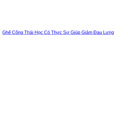
Ghế Công Thái Học Có Thực Sự Giúp Giảm Đau Lưng