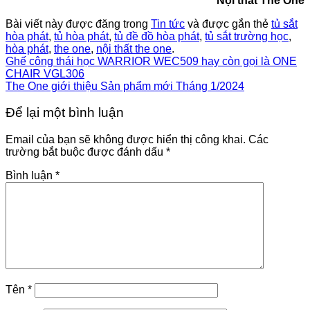
Nội thất The One
Bài viết này được đăng trong
Tin tức
và được gắn thẻ
tủ sắt
hòa phát
,
tủ hòa phát
,
tủ đề đồ hòa phát
,
tủ sắt trường học
,
hòa phát
,
the one
,
nội thất the one
.
Ghế công thái học WARRIOR WEC509 hay còn gọi là ONE
CHAIR VGL306
The One giới thiệu Sản phẩm mới Tháng 1/2024
Để lại một bình luận
Email của bạn sẽ không được hiển thị công khai.
Các
trường bắt buộc được đánh dấu
*
Bình luận
*
Tên
*