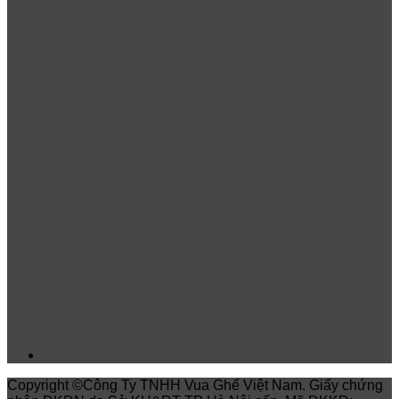
Copyright ©Công Ty TNHH Vua Ghế Việt Nam. Giấy chứng