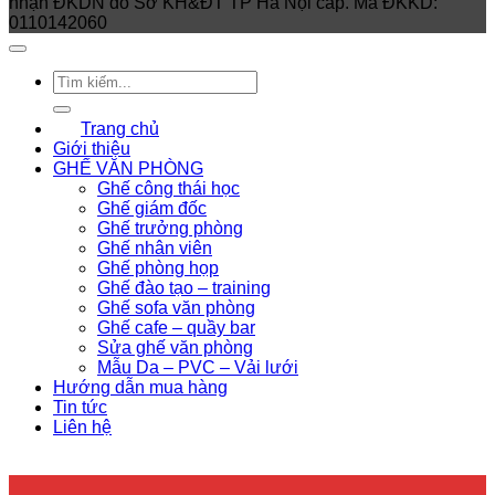
nhận ĐKDN do Sở KH&ĐT TP Hà Nội cấp. Mã ĐKKD:
0110142060
Trang chủ
Giới thiệu
GHẾ VĂN PHÒNG
Ghế công thái học
Ghế giám đốc
Ghế trưởng phòng
Ghế nhân viên
Ghế phòng họp
Ghế đào tạo – training
Ghế sofa văn phòng
Ghế cafe – quầy bar
Sửa ghế văn phòng
Mẫu Da – PVC – Vải lưới
Hướng dẫn mua hàng
Tin tức
Liên hệ