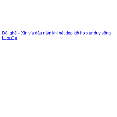
Đổi ghế – Xin vía đầu năm khi nét đẹp kết hợp tư duy sống
hiện đại