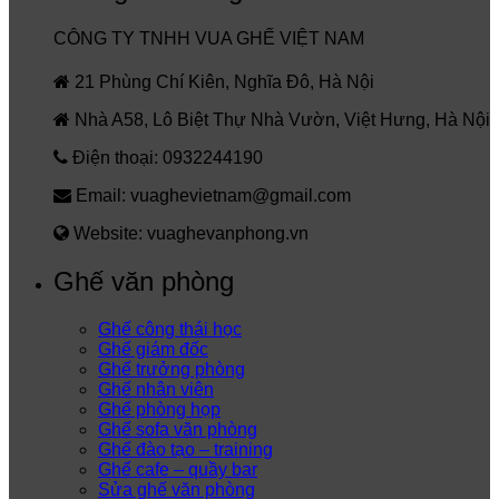
CÔNG TY TNHH VUA GHẾ VIỆT NAM
21 Phùng Chí Kiên, Nghĩa Đô, Hà Nội
Nhà A58, Lô Biệt Thự Nhà Vườn, Việt Hưng, Hà Nội
Điện thoại: 0932244190
Email: vuaghevietnam@gmail.com
Website: vuaghevanphong.vn
Ghế văn phòng
Ghế công thái học
Ghế giám đốc
Ghế trưởng phòng
Ghế nhân viên
Ghế phòng họp
Ghế sofa văn phòng
Ghế đào tạo – training
Ghế cafe – quầy bar
Sửa ghế văn phòng