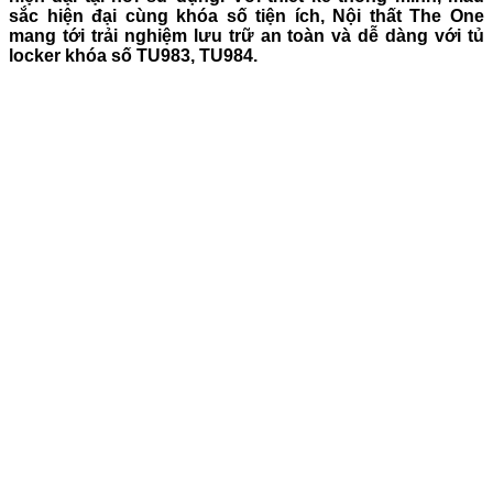
sắc hiện đại cùng khóa số tiện ích, Nội thất The One
mang tới trải nghiệm lưu trữ an toàn và dễ dàng với tủ
locker khóa số TU983, TU984.