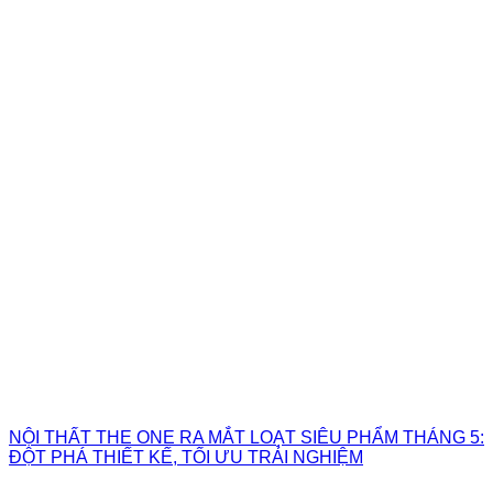
NỘI THẤT THE ONE RA MẮT LOẠT SIÊU PHẨM THÁNG 5:
ĐỘT PHÁ THIẾT KẾ, TỐI ƯU TRẢI NGHIỆM