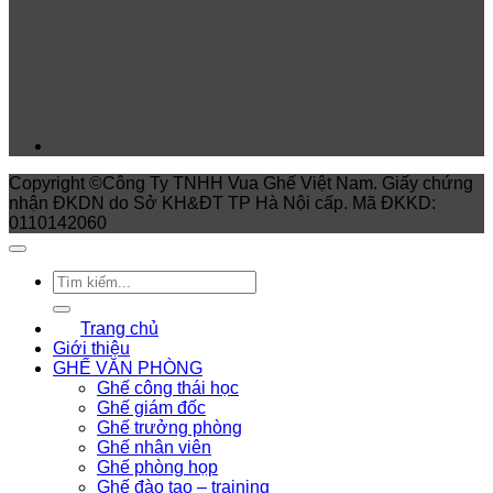
Copyright ©Công Ty TNHH Vua Ghế Việt Nam. Giấy chứng
nhận ĐKDN do Sở KH&ĐT TP Hà Nội cấp. Mã ĐKKD:
0110142060
Trang chủ
Giới thiệu
GHẾ VĂN PHÒNG
Ghế công thái học
Ghế giám đốc
Ghế trưởng phòng
Ghế nhân viên
Ghế phòng họp
Ghế đào tạo – training