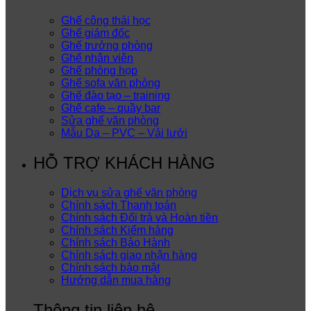
Ghế công thái học
Ghế giám đốc
Ghế trưởng phòng
Ghế nhân viên
Ghế phòng họp
Ghế sofa văn phòng
Ghế đào tạo – training
Ghế cafe – quầy bar
Sửa ghế văn phòng
Mẫu Da – PVC – Vải lưới
HỖ TRỢ KHÁCH HÀNG
Dịch vụ sửa ghế văn phòng
Chính sách Thanh toán
Chính sách Đổi trả và Hoàn tiền
Chính sách Kiểm hàng
Chính sách Bảo Hành
Chính sách giao nhận hàng
Chính sách bảo mật
Hướng dẫn mua hàng
Thông tin liên hệ