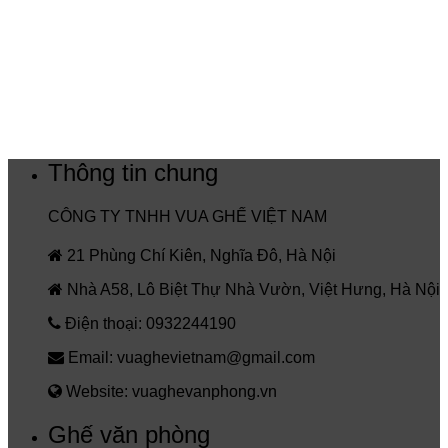
Thông tin chung
CÔNG TY TNHH VUA GHẾ VIỆT NAM
21 Phùng Chí Kiên, Nghĩa Đô, Hà Nội
Nhà A58, Lô Biệt Thự Nhà Vườn, Việt Hưng, Hà Nội
Điện thoại: 0932244190
Email: vuaghevietnam@gmail.com
Website: vuaghevanphong.vn
Ghế văn phòng