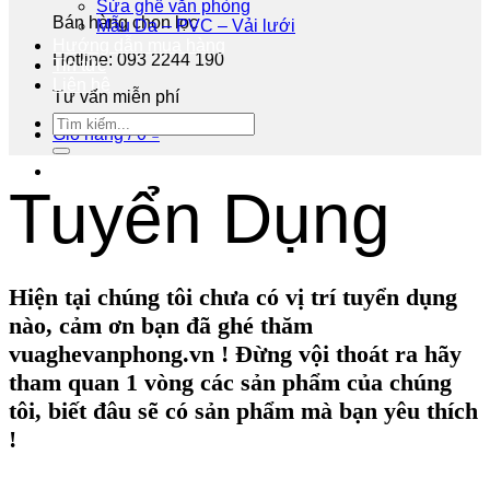
Sửa ghế văn phòng
Bán hàng chọn lọc
Mẫu Da – PVC – Vải lưới
Hướng dẫn mua hàng
Hotline: 093 2244 190
Tin tức
Liên hệ
Tư vấn miễn phí
Giỏ hàng /
0
₫
Tuyển Dụng
Hiện tại chúng tôi chưa có vị trí tuyển dụng
nào, cảm ơn bạn đã ghé thăm
vuaghevanphong.vn !
Đừng vội thoát ra hãy
tham quan 1 vòng các sản phẩm của chúng
tôi, biết đâu sẽ có sản phẩm mà bạn yêu thích
!