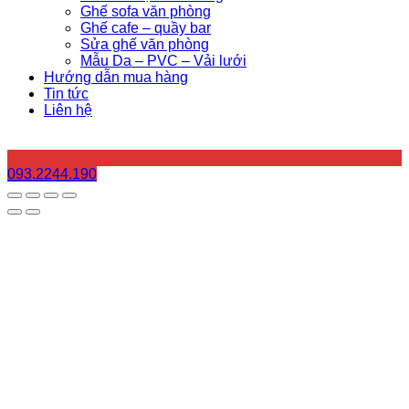
Ghế sofa văn phòng
Ghế cafe – quầy bar
Sửa ghế văn phòng
Mẫu Da – PVC – Vải lưới
Hướng dẫn mua hàng
Tin tức
Liên hệ
093.2244.190