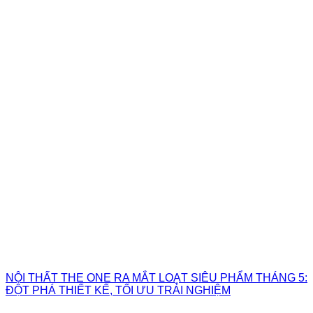
NỘI THẤT THE ONE RA MẮT LOẠT SIÊU PHẨM THÁNG 5:
ĐỘT PHÁ THIẾT KẾ, TỐI ƯU TRẢI NGHIỆM