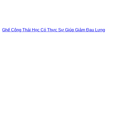
Ghế Công Thái Học Có Thực Sự Giúp Giảm Đau Lưng