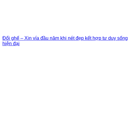
Đổi ghế – Xin vía đầu năm khi nét đẹp kết hợp tư duy sống
hiện đại