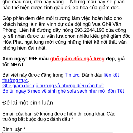
ghế màu nâu, đen hay vàng… Những màu này sẽ phần
nào thể hiện được tính giàu có, xa hoa của giám đốc.
Góp phần đem đến môi trường làm việc hoàn hảo cho
khách hàng là niềm vinh dự của đội ngũ Vua Ghế Văn
Phòng. Liên hệ đường dây nóng 093.2244.190 của công
ty sẽ nhận được tư vấn lựa chọn nhiều kiểu ghế giám đốc
Hòa Phát ngả lưng mới cùng những thiết kế nội thất văn
phòng hiện đại nhất.
Xem ngay: 99+ mẫu
ghế giám đốc ngả lưng
đẹp, giá
tốt NHẤT
Bài viết này được đăng trong
Tin tức
. Đánh dấu
liên kết
thường trực
.
Ghế giám đốc gỗ hương và những điều cần biết
Bỏ túi ngay 5 mẹo vệ sinh ghế sofa sạch như mới đón Tết
Để lại một bình luận
Email của bạn sẽ không được hiển thị công khai.
Các
trường bắt buộc được đánh dấu
*
Bình luận
*