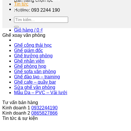
Bán hàng chọn lọc
Tin tức
Liên hệ
Hotline: 093 2244 190
Tư vấn miễn phí
Giỏ hàng /
0
₫
Ghế xoay văn phòng
Ghế công thái học
Ghế giám đốc
Ghế trưởng phòng
Ghế nhân viên
Ghế phòng họp
Ghế sofa văn phòng
Ghế đào tạo – training
Ghế cafe – quầy bar
Sửa ghế văn phòng
Mẫu Da – PVC – Vải lưới
Tư vấn bán hàng
Kinh doanh 1
0932244190
Kinh doanh 2
0865827866
Tin tức & sự kiện