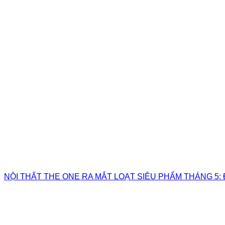
NỘI THẤT THE ONE RA MẮT LOẠT SIÊU PHẨM THÁNG 5: 