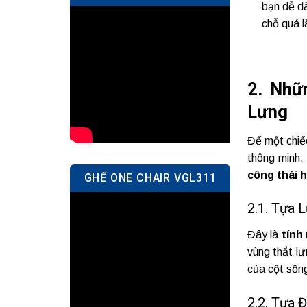
bạn dễ dà
chỗ quá l
2. Nhữ
Lưng
Để một chi
thông minh.
công thái
GHẾ ONE CHAIR VGL311
2.1. Tựa 
Đây là
tính
vùng thắt lư
của cột sốn
2.2. Tựa 