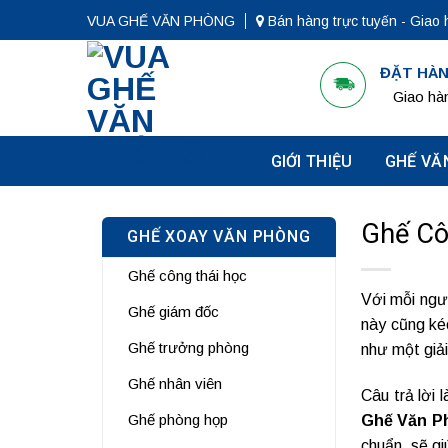
Bỏ
VUA GHẾ VĂN PHÒNG
Bán hàng trực tuyến - Giao 
qua
nội
ĐẶT HÀN
dung
Giao hàn
GIỚI THIỆU
GHẾ VĂ
Ghế Cô
GHẾ XOAY VĂN PHÒNG
Ghế công thái học
Với mỗi ngư
Ghế giám đốc
này cũng ké
Ghế trưởng phòng
như một giải
Ghế nhân viên
Câu trả lời 
Ghế phòng họp
Ghế Văn P
chuẩn, sẽ gi