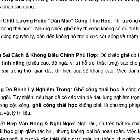
y phản tác dụng:
 Chất Lượng Hoặc “Dán Mác” Công Thái Học:
Thị trường 
“công thái học”. Những chiếc
ghế
này thường không có đủ
tính
đúng nguyên lý, dẫn đến không hỗ trợ được cột sống và thậm c
 Sai Cách & Không Điều Chỉnh Phù Hợp:
Dù chiếc
ghế
có t
c
tính năng
(chiều cao, độ ngả, vị trí hỗ trợ thắt lưng) sao c
 sai
trong thời gian dài, thì hiệu quả sẽ không cao. Việc dành
g Do Bệnh Lý Nghiêm Trọng:
Ghế công thái học
là công 
 ngồi. Tuy nhiên, nếu bạn đã có các vấn đề đau lưng nghiêm trọ
ơng cột sống,
ghế công thái học
không phải là phương pháp 
 vật lý trị liệu.
ết Hợp Vận Động & Nghỉ Ngơi:
Ngồi lâu, dù trên bất kỳ ch
ái học
giúp giảm tác hại, nhưng không loại bỏ hoàn toàn. Việc 
iếng ngồi là cực kỳ cần thiết để duy trì máu lưu thông, thư giãn 