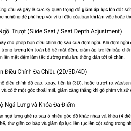
vùng đầu và gáy là cực kỳ quan trọng để
giảm áp lực
lên đốt số
c nghiêng để phù hợp với vị trí đầu của bạn khi làm việc hoặc th
Ngồi Trượt (Slide Seat / Seat Depth Adjustment)
ày cho phép bạn điều chỉnh độ sâu của đệm ngồi. Khi đệm ngồi đ
trọng lượng lên toàn bộ bề mặt đệm, giảm áp lực lên bắp chân v
én lên mặt đệm làm tắc đường máu lưu thông dẫn tới tê chân.
Vịn Điều Chỉnh Đa Chiều (2D/3D/4D)
hể điều chỉnh độ cao, xoay, tiến lùi (3D), hoặc trượt ra vào/sa
i và cổ ở một góc thoải mái, giảm căng thẳng khi gõ phím và sử
Độ Ngả Lưng và Khóa Đa Điểm
n ngả lưng ghế ra sau ở nhiều góc độ khác nhau và khóa (4 điể
thế, thư giãn cơ bắp và giảm áp lực liên tục lên cột sống trong 