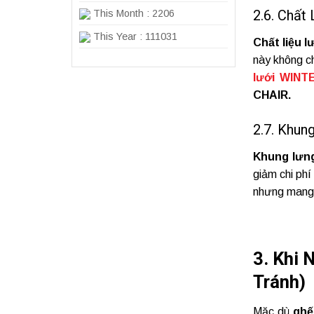
2.6. Chất
This Month : 2206
This Year : 111031
Chất liệu l
này không c
lưới WIN
CHAIR.
2.7. Khun
Khung lưn
giảm chi ph
nhưng mang l
3. Khi
Tránh)
Mặc dù
ghế