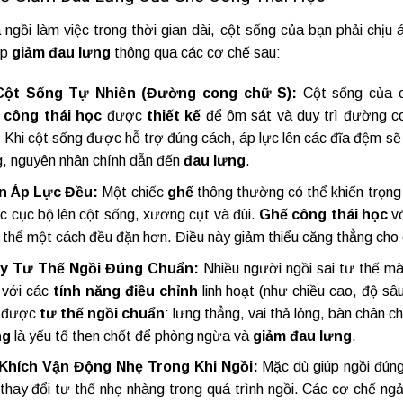
 ngồi làm việc trong thời gian dài, cột sống của bạn phải chịu 
úp
giảm đau lưng
thông qua các cơ chế sau:
Cột Sống Tự Nhiên (Đường cong chữ S):
Cột sống của c
 công thái học
được
thiết kế
để ôm sát và duy trì đường c
 Khi cột sống được hỗ trợ đúng cách, áp lực lên các đĩa đệm sẽ
g, nguyên nhân chính dẫn đến
đau lưng
.
n Áp Lực Đều:
Một chiếc
ghế
thông thường có thể khiến trọng
c cục bộ lên cột sống, xương cụt và đùi.
Ghế công thái học
vớ
thể một cách đều đặn hơn. Điều này giảm thiểu căng thẳng cho 
y Tư Thế Ngồi Đúng Chuẩn:
Nhiều người ngồi sai tư thế mà
với các
tính năng điều chỉnh
linh hoạt (như chiều cao, độ sâ
m được
tư thế ngồi chuẩn
: lưng thẳng, vai thả lỏng, bàn chân 
ng
là yếu tố then chốt để phòng ngừa và
giảm đau lưng
.
Khích Vận Động Nhẹ Trong Khi Ngồi:
Mặc dù giúp ngồi đún
thay đổi tư thế nhẹ nhàng trong quá trình ngồi. Các cơ chế ng