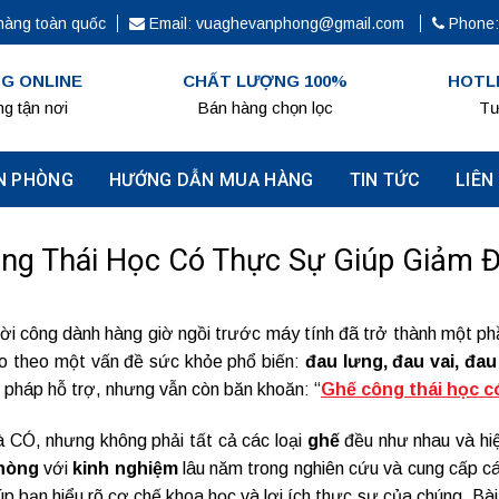
hàng toàn quốc
Email: vuaghevanphong@gmail.com
Phone:
G ONLINE
CHẤT LƯỢNG 100%
HOTLI
g tận nơi
Bán hàng chọn lọc
Tư
N PHÒNG
HƯỚNG DẪN MUA HÀNG
TIN TỨC
LIÊN
ng Thái Học Có Thực Sự Giúp Giảm 
ời công dành hàng giờ ngồi trước máy tính đã trở thành một phầ
o theo một vấn đề sức khỏe phổ biến:
đau lưng, đau vai, đau
 pháp hỗ trợ, nhưng vẫn còn băn khoăn: “
Ghế công thái học c
là CÓ, nhưng không phải tất cả các loại
ghế
đều như nhau và hi
hòng
với
kinh nghiệm
lâu năm trong nghiên cứu và cung cấp 
úp bạn hiểu rõ cơ chế khoa học và lợi ích thực sự của chúng. Bài 