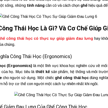
cột sống, những
tính năng
cần có và cách chọn
ghế
hiệu quả đ
 Công Thái Học Là Gì? Và Cơ Chế Giúp 
ghế công thái học có thực sự giúp giảm đau lưng
hay khôn
ủa chúng.
 nghĩa Công Thái Học (Ergonomics)
học (Ergonomics)
là một lĩnh vực khoa học nghiên cứu về mối
c của họ. Mục tiêu là
thiết kế
sản phẩm, hệ thống và môi trườ
e
cho người sử dụng. Một chiếc
ghế công thái học
đúng nghĩ
m hỗ trợ cơ thể con người một cách tự nhiên nhất khi ngồi.
hế Giảm Đau Lưng Của Ghế Công Thái Học