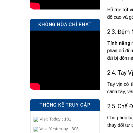
Hỗ trợ tốt 
độ cao và gó
KHÔNG HÒA CHỈ PHÁT
2.3. Đệm 
Tính năng
n
phân bổ đều 
đùi bị dồn n
2.4. Tay 
Tay vịn có t
cánh tay, va
THỐNG KÊ TRUY CẬP
2.5. Chế 
Cho phép bạ
Visit Today : 181
thay đổi tư 
Visit Yesterday : 308