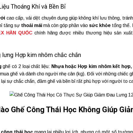
 Liệu Thoáng Khí và Bền Bỉ
ưới
cao cấp, vải dệt chuyên dụng giúp không khí lưu thông, tránh 
hỉ tăng sự
thoải mái
mà còn góp phần vào
sức khỏe
tổng thể. 
TEX HÀN QUỐC
chính hãng được nhiều thương hiệu sản xuất
g lưng Hợp kim nhôm chắc chắn
g
ghế có 2 loại chất liệu:
Nhựa hoặc Hợp kim nhôm kết hợp
í mua ghế và dành cho người nhẹ cân (kg). Đối với những chiếc
ại sự chắc chắn, đầm ghế và bền bỉ rất phù hợp với người to ca
 Nào Ghế Công Thái Học Không Giúp Gi
 công thái học
mang lại nhiều lợi ích, nhưng có một số trườn