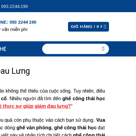
 093.2244.190
NE: 093 2244 190
GIỎ HÀNG /
0
₫
 vấn miễn phí
 HỆ
Đau Lưng
n không thể thiếu của cuộc sống. Tuy nhiên, điều
 cổ
. Nhiều người đã tìm đến
ghế công thái học
ó thực sự giúp giảm đau lưng?
“
ệu quả còn phụ thuộc vào cách bạn sử dụng.
Vua
các dòng
ghế văn phòng,
ghế công thái học
đạt
viết này sẽ phân tích chi tiết cách
ghế công thái