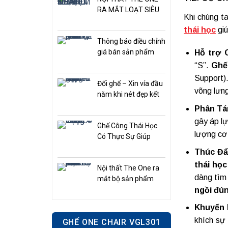
RA MẮT LOẠT SIÊU
Khi chúng ta
PHẨM THÁNG 5: ĐỘT
thái học
gi
PHÁ THIẾT KẾ, TỐI
Thông báo điều chỉnh
ƯU TRẢI NGHIỆM
giá bán sản phẩm
Hỗ trợ 
“S”.
Ghế
Support).
Đổi ghế – Xin vía đầu
võng lưn
năm khi nét đẹp kết
hợp tư duy sống hiện
Phân Tá
đại
gây áp lự
Ghế Công Thái Học
lượng cơ 
Có Thực Sự Giúp
Giảm Đau Lưng
Thúc Đẩ
thái học
Nội thất The One ra
dàng tì
mắt bộ sản phẩm
mới đầu năm 2026
ngồi đú
Khuyến 
khích sự 
GHẾ ONE CHAIR VGL301