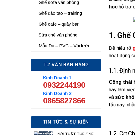
Ghế sofa văn phòng
học
hỗ trợ 
Ghế đào tạo – training
Ghế cafe – quầy bar
1. Ghế
Sửa ghế văn phòng
Mẫu Da – PVC – Vải lưới
Để hiểu rõ
hoạt động c
TƯ VẤN BÁN HÀNG
1.1. Định
Kinh Doanh 1
Công thái 
0932244190
hay làm việ
Kinh Doanh 2
và
sức khỏ
0865827866
tắc này, nhằ
TIN TỨC & SỰ KIỆN
1.2. Cơ C
NỘI THẤT THE ONE