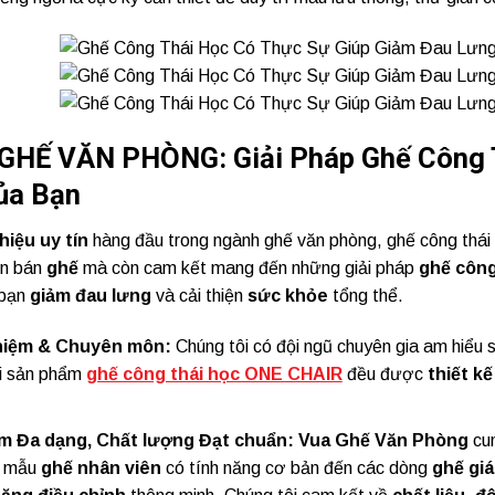
 GHẾ VĂN PHÒNG: Giải Pháp Ghế Công 
ủa Bạn
iệu uy tín
hàng đầu trong ngành ghế văn phòng, ghế công thái
ần bán
ghế
mà còn cam kết mang đến những giải pháp
ghế công
 bạn
giảm đau lưng
và cải thiện
sức khỏe
tổng thể.
hiệm & Chuyên môn:
Chúng tôi có đội ngũ chuyên gia am hiểu 
i sản phẩm
ghế công thái học ONE CHAIR
đều được
thiết kế
m Đa dạng, Chất lượng Đạt chuẩn:
Vua Ghế Văn Phòng
cu
g mẫu
ghế nhân viên
có tính năng cơ bản đến các dòng
ghế gi