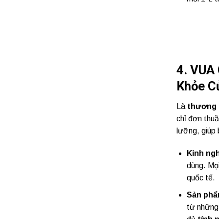
4. VUA
Khỏe C
Là
thương h
chỉ đơn thu
lưỡng, giúp
Kinh ng
dùng. Mọ
quốc tế.
Sản phẩ
từ nhữn