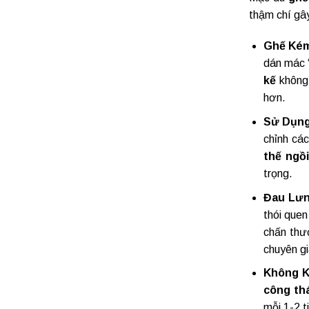
thậm chí gâ
Ghế Kém
dán mác 
kế
không 
hơn.
Sử Dụng
chỉnh cá
thế ngồi
trọng.
Đau Lưn
thói quen
chấn thư
chuyên gia
Không K
công th
mỗi 1-2 t