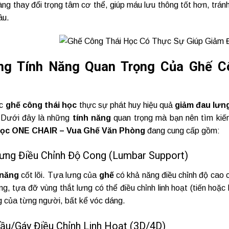
ng thay đổi trọng tâm cơ thể, giúp máu lưu thông tốt hơn, trán
âu.
ng Tính Năng Quan Trọng Của Ghế C
ếc
ghế công thái học
thực sự phát huy hiệu quả
giảm đau lưn
 Dưới đây là những
tính năng
quan trọng mà bạn nên tìm kiế
 học ONE CHAIR – Vua Ghế Văn Phòng
đang cung cấp gồm:
Lưng Điều Chỉnh Độ Cong (Lumbar Support)
 năng
cốt lõi. Tựa lưng của
ghế
có khả năng điều chỉnh độ cao
ng, tựa đỡ vùng thắt lưng có thể điều chỉnh linh hoạt (tiến hoặ
g của từng người, bất kể vóc dáng.
Đầu/Gáy Điều Chỉnh Linh Hoạt (3D/4D)