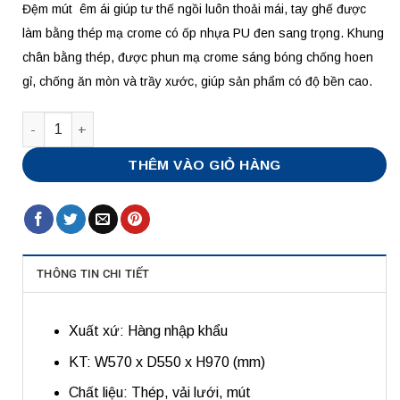
Đệm mút êm ái giúp tư thế ngồi luôn thoải mái, tay ghế được
làm bằng thép mạ crome có ốp nhựa PU đen sang trọng. Khung
chân bằng thép, được phun mạ crome sáng bóng chống hoen
gỉ, chống ăn mòn và trầy xước, giúp sản phẩm có độ bền cao.
Số lượng
THÊM VÀO GIỎ HÀNG
THÔNG TIN CHI TIẾT
Xuất xứ: Hàng nhập khẩu
KT: W570 x D550 x H970 (mm)
Chất liệu: Thép, vải lưới, mút