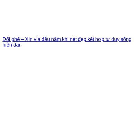
Đổi ghế – Xin vía đầu năm khi nét đẹp kết hợp tư duy sống
hiện đại