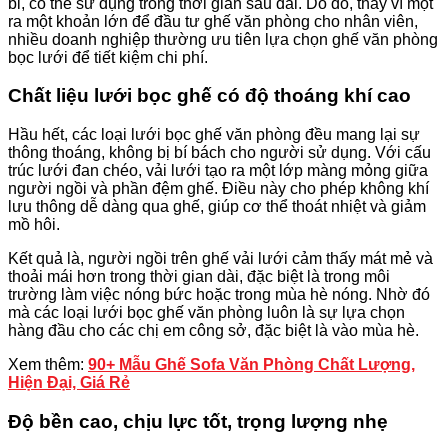
bỉ, có thể sử dụng trong thời gian sau dài. Do đó, thay vì một
ra một khoản lớn để đầu tư ghế văn phòng cho nhân viên,
nhiều doanh nghiệp thường ưu tiên lựa chọn ghế văn phòng
bọc lưới để tiết kiệm chi phí.
Chất liệu lưới bọc ghế có độ thoáng khí cao
Hầu hết, các loại lưới bọc ghế văn phòng đều mang lại sự
thông thoáng, không bị bí bách cho người sử dụng. Với cấu
trúc lưới đan chéo, vải lưới tạo ra một lớp màng mỏng giữa
người ngồi và phần đệm ghế. Điều này cho phép không khí
lưu thông dễ dàng qua ghế, giúp cơ thể thoát nhiệt và giảm
mồ hôi.
Kết quả là, người ngồi trên ghế vải lưới cảm thấy mát mẻ và
thoải mái hơn trong thời gian dài, đặc biệt là trong môi
trường làm việc nóng bức hoặc trong mùa hè nóng. Nhờ đó
mà các loại lưới bọc ghế văn phòng luôn là sự lựa chọn
hàng đầu cho các chị em công sở, đặc biệt là vào mùa hè.
Xem thêm:
90+ Mẫu Ghế Sofa Văn Phòng Chất Lượng,
Hiện Đại, Giá Rẻ
Độ bền cao, chịu lực tốt, trọng lượng nhẹ