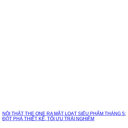
NỘI THẤT THE ONE RA MẮT LOẠT SIÊU PHẨM THÁNG 5:
ĐỘT PHÁ THIẾT KẾ, TỐI ƯU TRẢI NGHIỆM