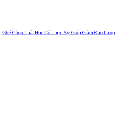
Ghế Công Thái Học Có Thực Sự Giúp Giảm Đau Lưng