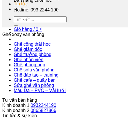
Bán hàng chọn lọc
Tin tức
Liên hệ
Hotline: 093 2244 190
Tư vấn miễn phí
Giỏ hàng /
0
₫
Ghế xoay văn phòng
Ghế công thái học
Ghế giám đốc
Ghế trưởng phòng
Ghế nhân viên
Ghế phòng họp
Ghế sofa văn phòng
Ghế đào tạo – training
Ghế cafe – quầy bar
Sửa ghế văn phòng
Mẫu Da – PVC – Vải lưới
Tư vấn bán hàng
Kinh doanh 1
0932244190
Kinh doanh 2
0865827866
Tin tức & sự kiện