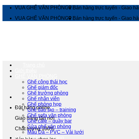
Bỏ
VUA GHẾ VĂN PHÒNG
Bán hàng trực tuyến - Giao h
qua
VUA GHẾ VĂN PHÒNG
Bán hàng trực tuyến - Giao h
nội
dung
Trang chủ
Giới thiệu
GHẾ VĂN PHÒNG
Ghế công thái học
Ghế giám đốc
Ghế trưởng phòng
Ghế nhân viên
Ghế phòng họp
Đặt hàng online
Ghế đào tạo – training
Ghế sofa văn phòng
Giao hàng tận nơi
Ghế cafe – quầy bar
Sửa ghế văn phòng
Chất lượng 100%
Mẫu Da – PVC – Vải lưới
Hướng dẫn mua hàng