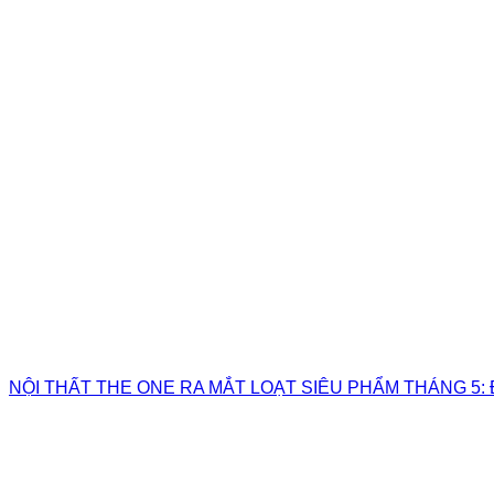
NỘI THẤT THE ONE RA MẮT LOẠT SIÊU PHẨM THÁNG 5: 