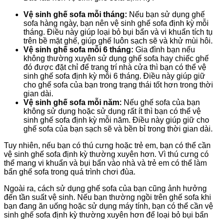
Vệ sinh ghế sofa mỗi tháng:
Nếu bạn sử dụng ghế
sofa hàng ngày, bạn nên vệ sinh ghế sofa định kỳ mỗi
tháng. Điều này giúp loại bỏ bụi bẩn và vi khuẩn tích tụ
trên bề mặt ghế, giúp ghế luôn sạch sẽ và khử mùi hôi.
Vệ sinh ghế sofa mỗi 6 tháng:
Gia đình bạn nếu
không thường xuyên sử dụng ghế sofa hay chiếc ghế
đó được đặt chỉ để trang trí nhà cửa thì bạn có thể vệ
sinh ghế sofa định kỳ mỗi 6 tháng. Điều này giúp giữ
cho ghế sofa của bạn trong trạng thái tốt hơn trong thời
gian dài.
Vệ sinh ghế sofa mỗi năm:
Nếu ghế sofa của bạn
không sử dụng hoặc sử dụng rất ít thì bạn có thể vệ
sinh ghế sofa định kỳ mỗi năm. Điều này giúp giữ cho
ghế sofa của bạn sạch sẽ và bền bỉ trong thời gian dài.
Tuy nhiên, nếu bạn có thú cưng hoặc trẻ em, bạn có thể cần
vệ sinh ghế sofa định kỳ thường xuyên hơn. Vì thú cưng có
thể mang vi khuẩn và bụi bẩn vào nhà và trẻ em có thể làm
bẩn ghế sofa trong quá trình chơi đùa.
Ngoài ra, cách sử dụng ghế sofa của bạn cũng ảnh hưởng
đến tần suất vệ sinh. Nếu bạn thường ngồi trên ghế sofa khi
bạn đang ăn uống hoặc sử dụng máy tính, bạn có thể cần vệ
sinh ghế sofa định kỳ thường xuyên hơn để loại bỏ bụi bẩn