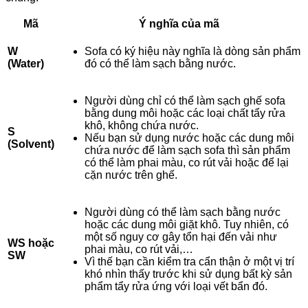
Mã
Ý nghĩa của mã
W
Sofa có ký hiệu này nghĩa là dòng sản phẩm
(Water)
đó có thể làm sạch bằng nước.
Người dùng chỉ có thể làm sạch ghế sofa
bằng dung môi hoặc các loại chất tẩy rửa
khô, không chứa nước.
S
Nếu bạn sử dụng nước hoặc các dung môi
(Solvent)
chứa nước để làm sạch sofa thì sản phẩm
có thể làm phai màu, co rút vải hoặc để lại
cặn nước trên ghế.
Người dùng có thể làm sạch bằng nước
hoặc các dung môi giặt khô. Tuy nhiên, có
một số nguy cơ gây tổn hại đến vải như
WS hoặc
phai màu, co rút vải,…
SW
Vì thế bạn cần kiểm tra cẩn thận ở một vị trí
khó nhìn thấy trước khi sử dụng bất kỳ sản
phẩm tẩy rửa ứng với loại vết bẩn đó.