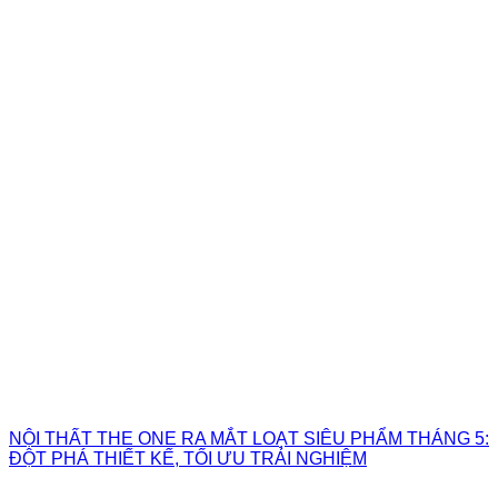
NỘI THẤT THE ONE RA MẮT LOẠT SIÊU PHẨM THÁNG 5:
ĐỘT PHÁ THIẾT KẾ, TỐI ƯU TRẢI NGHIỆM