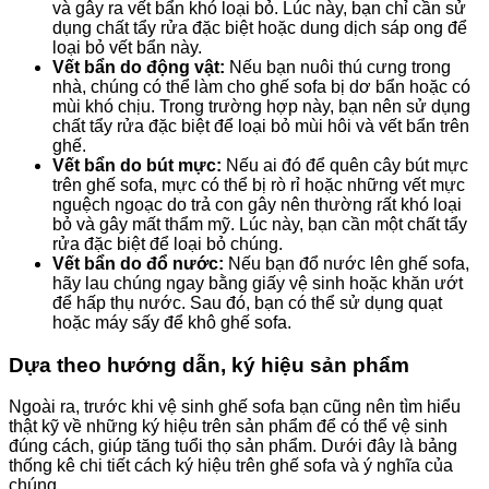
và gây ra vết bẩn khó loại bỏ. Lúc này, bạn chỉ cần sử
dụng chất tẩy rửa đặc biệt hoặc dung dịch sáp ong để
loại bỏ vết bẩn này.
Vết bẩn do động vật:
Nếu bạn nuôi thú cưng trong
nhà, chúng có thể làm cho ghế sofa bị dơ bẩn hoặc có
mùi khó chịu. Trong trường hợp này, bạn nên sử dụng
chất tẩy rửa đặc biệt để loại bỏ mùi hôi và vết bẩn trên
ghế.
Vết bẩn do bút mực:
Nếu ai đó để quên cây bút mực
trên ghế sofa, mực có thể bị rò rỉ hoặc những vết mực
nguệch ngoạc do trả con gây nên thường rất khó loại
bỏ và gây mất thẩm mỹ. Lúc này, bạn cần một chất tẩy
rửa đặc biệt để loại bỏ chúng.
Vết bẩn do đổ nước:
Nếu bạn đổ nước lên ghế sofa,
hãy lau chúng ngay bằng giấy vệ sinh hoặc khăn ướt
để hấp thụ nước. Sau đó, bạn có thể sử dụng quạt
hoặc máy sấy để khô ghế sofa.
Dựa theo hướng dẫn, ký hiệu sản phẩm
Ngoài ra, trước khi vệ sinh ghế sofa bạn cũng nên tìm hiểu
thật kỹ về những ký hiệu trên sản phẩm để có thể vệ sinh
đúng cách, giúp tăng tuổi thọ sản phẩm. Dưới đây là bảng
thống kê chi tiết cách ký hiệu trên ghế sofa và ý nghĩa của
chúng.