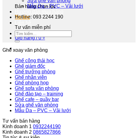
Sửa ghế văn phòng
Mẫu Da – PVC – Vải lưới
Bán hàng chọn lọc
Hướng dẫn mua hàng
Hotline: 093 2244 190
Tin tức
Liên hệ
Tư vấn miễn phí
Giỏ hàng /
0
₫
Ghế xoay văn phòng
Ghế công thái học
Ghế giám đốc
Ghế trưởng phòng
Ghế nhân viên
Ghế phòng họp
Ghế sofa văn phòng
Ghế đào tạo – training
Ghế cafe – quầy bar
Sửa ghế văn phòng
Mẫu Da – PVC – Vải lưới
Tư vấn bán hàng
Kinh doanh 1
0932244190
Kinh doanh 2
0865827866
Tin tức & sự kiện