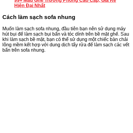
99+ Mẫu Ghế Trưởng Phòng Cao Cấp, Giá Rẻ
Hiện Đại Nhất
Cách làm sạch sofa nhung
Muốn làm sạch sofa nhung, đầu tiên bạn nên sử dụng máy
hút bụi để làm sạch bụi bẩn và tóc dính trên bề mặt ghế. Sau
khi làm sạch bề mặt, bạn có thể sử dụng một chiếc bàn chải
lông mềm kết hợp với dung dịch tẩy rửa để làm sạch các vết
bẩn trên sofa nhung.