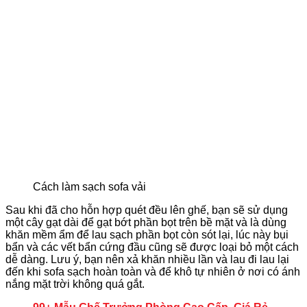
Cách làm sạch sofa vải
Sau khi đã cho hỗn hợp quét đều lên ghế, bạn sẽ sử dụng
một cây gạt dài để gạt bớt phần bọt trên bề mặt và là dùng
khăn mềm ẩm để lau sạch phần bọt còn sót lại, lúc này bụi
bẩn và các vết bẩn cứng đầu cũng sẽ được loại bỏ một cách
dễ dàng. Lưu ý, bạn nên xả khăn nhiều lần và lau đi lau lại
đến khi sofa sạch hoàn toàn và để khô tự nhiên ở nơi có ánh
nắng mặt trời không quá gắt.