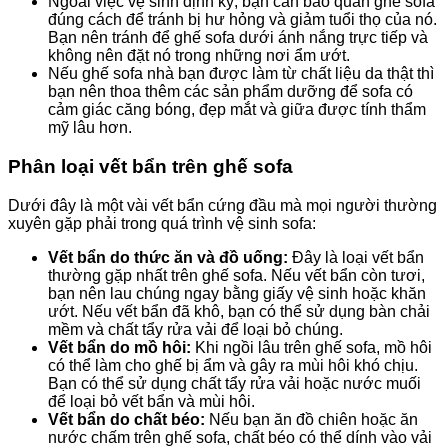
Ngoài việc vệ sinh định kỳ, bạn cần bảo quản ghế sofa
đúng cách để tránh bị hư hỏng và giảm tuổi thọ của nó.
Bạn nên tránh để ghế sofa dưới ánh nắng trực tiếp và
không nên đặt nó trong những nơi ẩm ướt.
Nếu ghế sofa nhà bạn được làm từ chất liệu da thật thì
bạn nên thoa thêm các sản phẩm dưỡng để sofa có
cảm giác căng bóng, đẹp mắt và giữa được tính thẩm
mỹ lâu hơn.
Phân loại vết bẩn trên ghế sofa
Dưới đây là một vài vết bẩn cứng đầu mà mọi người thường
xuyên gặp phải trong quá trình vệ sinh sofa:
Vết bẩn do thức ăn và đồ uống:
Đây là loại vết bẩn
thường gặp nhất trên ghế sofa. Nếu vết bẩn còn tươi,
bạn nên lau chúng ngay bằng giấy vệ sinh hoặc khăn
ướt. Nếu vết bẩn đã khô, bạn có thể sử dụng bàn chải
mềm và chất tẩy rửa vải để loại bỏ chúng.
Vết bẩn do mồ hôi:
Khi ngồi lâu trên ghế sofa, mồ hôi
có thể làm cho ghế bị ẩm và gây ra mùi hôi khó chịu.
Bạn có thể sử dụng chất tẩy rửa vải hoặc nước muối
để loại bỏ vết bẩn và mùi hôi.
Vết bẩn do chất béo:
Nếu bạn ăn đồ chiên hoặc ăn
nước chấm trên ghế sofa, chất béo có thể dính vào vải