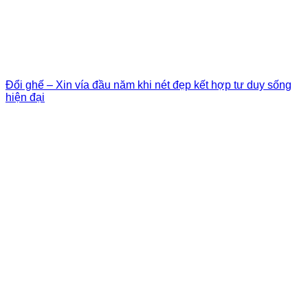
Đổi ghế – Xin vía đầu năm khi nét đẹp kết hợp tư duy sống
hiện đại