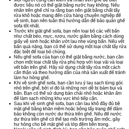
được liệu nó có thể giặt bằng nước hay không. Nếu
nhãn trên ghế chỉ ra rằng bạn nên giặt bằng chất tẩy
rửa khô hoặc mang đến cửa hàng chuyên nghiệp để
vệ sinh, bạn nên tuân thủ hướng dẫn để bảo quản ghế
sofa tốt nhất.
Trước khi giặt ghế sofa, bạn nên loại bỏ các vết bẩn
như chất béo, mực, rượu, nước giấm bằng cách dùng
giấy vệ sinh hoặc khăn ướt lau nhẹ vùng bẩn. Nếu vết
bẩn quá nặng, bạn có thể sử dụng một loại chất tẩy rửa
đặc biệt để loại bỏ chúng.
Nếu ghế sofa của bạn có thể giặt bằng nước, bạn cần
chọn một loại chất tẩy rửa phù hợp với loại vải và loại
vết bẩn trên ghế. Hãy sử dụng chất tẩy rửa một cách
cẩn thận và theo hướng dẫn của nhà sản xuất để tránh
làm hư hỏng ghế.
Khi vệ sinh ghế sofa, bạn cần lưu ý lau sạch từng góc
nhỏ trên ghế, bởi vì đó là những nơi dễ bị bám bụi và
bẩn. Bạn có thể sử dụng bàn chải nhỏ hoặc khăn ẩm
để làm sạch những khu vực khó tiếp cận.
Sau khi vệ sinh ghế sofa, bạn cần lau khô đầy đủ bề
mặt ghế bằng khăn mềm hoặc bông tẩy trang để đảm
bảo không còn nước dư thừa trên ghế. Nếu để nước
dư thừa trên ghế có thể tạo môi trường ẩm mốc, gây
hư hỏng cho bề mặt ghế và lớp đệm bên trong.