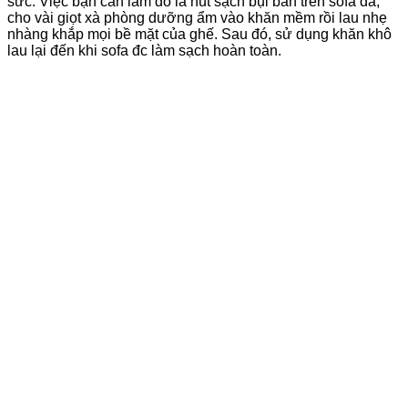
sức. Việc bạn cần làm đó là hút sạch bụi bẩn trên sofa da,
cho vài giọt xà phòng dưỡng ẩm vào khăn mềm rồi lau nhẹ
nhàng khắp mọi bề mặt của ghế. Sau đó, sử dụng khăn khô
lau lại đến khi sofa đc làm sạch hoàn toàn.