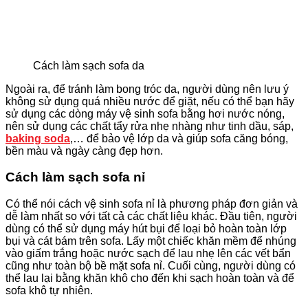
Cách làm sạch sofa da
Ngoài ra, để tránh làm bong tróc da, người dùng nên lưu ý
không sử dụng quá nhiều nước để giặt, nếu có thể bạn hãy
sử dụng các dòng máy vệ sinh sofa bằng hơi nước nóng,
nên sử dụng các chất tẩy rửa nhẹ nhàng như tinh dầu, sáp,
baking soda
,… để bảo vệ lớp da và giúp sofa căng bóng,
bền màu và ngày càng đẹp hơn.
Cách làm sạch sofa nỉ
Có thể nói cách vệ sinh sofa nỉ là phương pháp đơn giản và
dễ làm nhất so với tất cả các chất liệu khác. Đầu tiên, người
dùng có thể sử dụng máy hút bụi để loại bỏ hoàn toàn lớp
bụi và cát bám trên sofa. Lấy một chiếc khăn mềm để nhúng
vào giấm trắng hoặc nước sạch để lau nhẹ lên các vết bẩn
cũng như toàn bộ bề mặt sofa nỉ. Cuối cùng, người dùng có
thể lau lại bằng khăn khô cho đến khi sạch hoàn toàn và để
sofa khô tự nhiên.