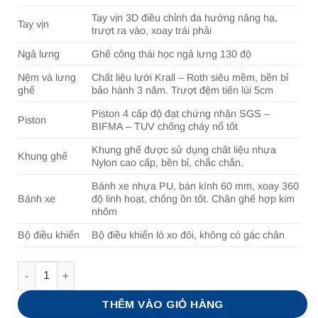
Tay vịn 3D điều chỉnh đa hướng nâng hạ,
Tay vịn
trượt ra vào, xoay trái phải
Ngả lưng
Ghế công thái học ngả lưng 130 độ
Nệm và lưng
Chất liệu lưới Krall – Roth siêu mềm, bền bỉ
ghế
bảo hành 3 năm. Trượt đệm tiến lùi 5cm
Piston 4 cấp độ đạt chứng nhận SGS –
Piston
BIFMA – TUV chống cháy nổ tốt
Khung ghế được sử dụng chất liệu nhựa
Khung ghế
Nylon cao cấp, bền bỉ, chắc chắn.
Bánh xe nhựa PU, bán kính 60 mm, xoay 360
Bánh xe
độ linh hoạt, chống ồn tốt. Chân ghế hợp kim
nhôm
Bộ điều
khiển
Bộ điều khiển lò xo đôi, không có gác chân
Số lượng
THÊM VÀO GIỎ HÀNG