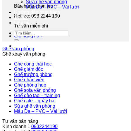
Sửa ghế văn phòng
Bán hàng chọn lọc
Mẫu Da – PVC – Vải lưới
Hướng dẫn mua hàng
Hotline: 093 2244 190
Tin tức
Liên hệ
Tư vấn miễn phí
Giỏ hàng /
0
₫
Ghế văn phòng
Ghế xoay văn phòng
Ghế công thái học
Ghế giám đốc
Ghế trưởng phòng
Ghế nhân viên
Ghế phòng họp
Ghế sofa văn phòng
Ghế đào tạo – training
Ghế cafe – quầy bar
Sửa ghế văn phòng
Mẫu Da – PVC – Vải lưới
Tư vấn bán hàng
Kinh doanh 1
0932244190