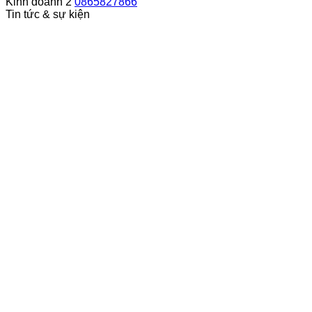
Kinh doanh 2
0865827866
Tin tức & sự kiện