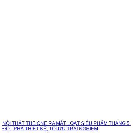
NỘI THẤT THE ONE RA MẮT LOẠT SIÊU PHẨM THÁNG 5:
ĐỘT PHÁ THIẾT KẾ, TỐI ƯU TRẢI NGHIỆM