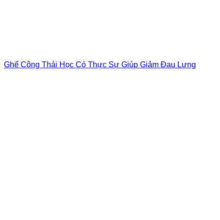
Ghế Công Thái Học Có Thực Sự Giúp Giảm Đau Lưng