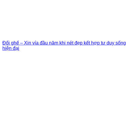
Đổi ghế – Xin vía đầu năm khi nét đẹp kết hợp tư duy sống
hiện đại