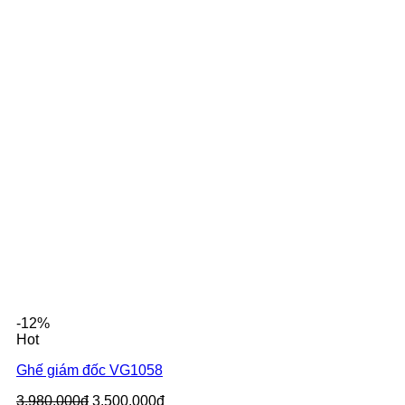
-12%
Hot
Ghế giám đốc VG1058
3.980.000đ
3.500.000đ