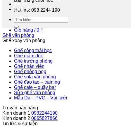
Bán hàng chọn lọc
Tin tức
Liên hệ
Hotline: 093 2244 190
Tư vấn miễn phí
Giỏ hàng /
0
₫
Ghế văn phòng
Ghế xoay văn phòng
Ghế công thái học
Ghế giám đốc
Ghế trưởng phòng
Ghế nhân viên
Ghế phòng họp
Ghế sofa văn phòng
Ghế đào tạo – training
Ghế cafe – quầy bar
Sửa ghế văn phòng
Mẫu Da – PVC – Vải lưới
Tư vấn bán hàng
Kinh doanh 1
0932244190
Kinh doanh 2
0865827866
Tin tức & sự kiện