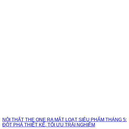
NỘI THẤT THE ONE RA MẮT LOẠT SIÊU PHẨM THÁNG 5:
ĐỘT PHÁ THIẾT KẾ, TỐI ƯU TRẢI NGHIỆM