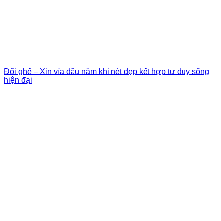
Đổi ghế – Xin vía đầu năm khi nét đẹp kết hợp tư duy sống
hiện đại