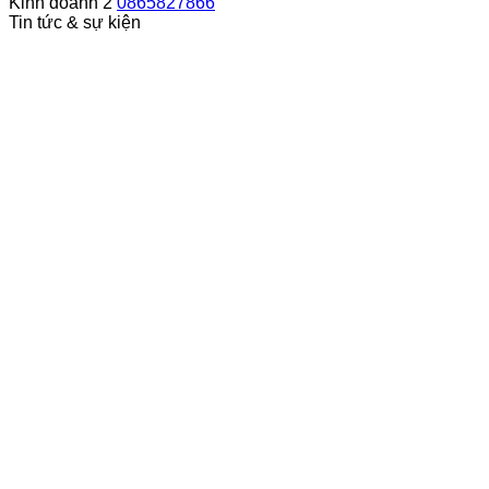
Kinh doanh 2
0865827866
Tin tức & sự kiện