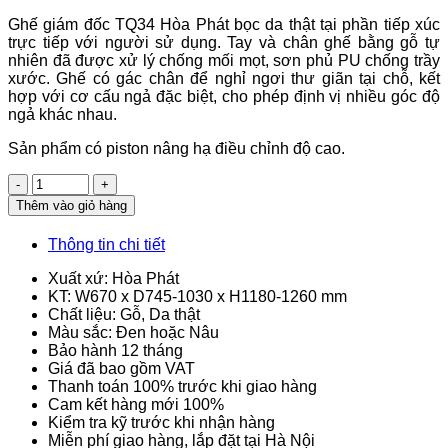
Ghế giám đốc TQ34 Hòa Phát bọc da thật tại phần tiếp xúc
trực tiếp với người sử dụng. Tay và chân ghế bằng gỗ tự
nhiên đã được xử lý chống mối mọt, sơn phủ PU chống trầy
xước. Ghế có gác chân để nghỉ ngơi thư giãn tại chỗ, kết
hợp với cơ cấu ngả đặc biệt, cho phép định vị nhiều góc độ
ngả khác nhau.
Sản phẩm có piston nâng hạ điều chỉnh độ cao.
Số
lượng
Thêm vào giỏ hàng
Thông tin chi tiết
Xuất xứ: Hòa Phát
KT: W670 x D745-1030 x H1180-1260 mm
Chất liệu: Gỗ, Da thật
Màu sắc: Đen hoặc Nâu
Bảo hành 12 tháng
Giá đã bao gồm VAT
Thanh toán 100% trước khi giao hàng
Cam kết hàng mới 100%
Kiểm tra kỹ trước khi nhận hàng
Miễn phí giao hàng, lắp đặt tại Hà Nội