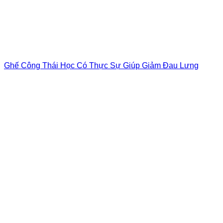
Ghế Công Thái Học Có Thực Sự Giúp Giảm Đau Lưng