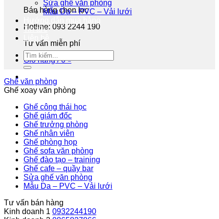
Sửa ghế văn phòng
Bán hàng chọn lọc
Mẫu Da – PVC – Vải lưới
Hướng dẫn mua hàng
Hotline: 093 2244 190
Tin tức
Liên hệ
Tư vấn miễn phí
Giỏ hàng /
0
₫
Ghế văn phòng
Ghế xoay văn phòng
Ghế công thái học
Ghế giám đốc
Ghế trưởng phòng
Ghế nhân viên
Ghế phòng họp
Ghế sofa văn phòng
Ghế đào tạo – training
Ghế cafe – quầy bar
Sửa ghế văn phòng
Mẫu Da – PVC – Vải lưới
Tư vấn bán hàng
Kinh doanh 1
0932244190