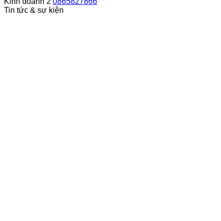
Kinh doanh 2
0865827866
Tin tức & sự kiện