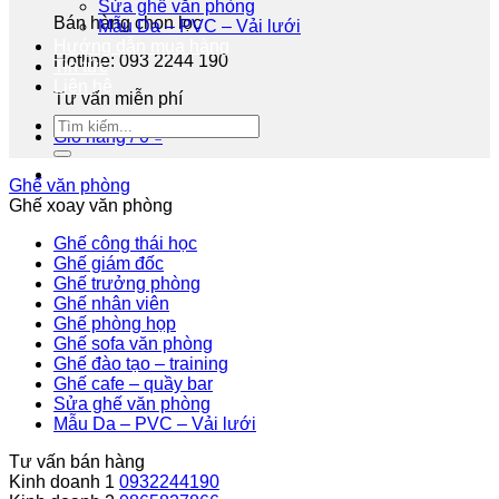
Sửa ghế văn phòng
Bán hàng chọn lọc
Mẫu Da – PVC – Vải lưới
Hướng dẫn mua hàng
Hotline: 093 2244 190
Tin tức
Liên hệ
Tư vấn miễn phí
Giỏ hàng /
0
₫
Ghế văn phòng
Ghế xoay văn phòng
Ghế công thái học
Ghế giám đốc
Ghế trưởng phòng
Ghế nhân viên
Ghế phòng họp
Ghế sofa văn phòng
Ghế đào tạo – training
Ghế cafe – quầy bar
Sửa ghế văn phòng
Mẫu Da – PVC – Vải lưới
Tư vấn bán hàng
Kinh doanh 1
0932244190