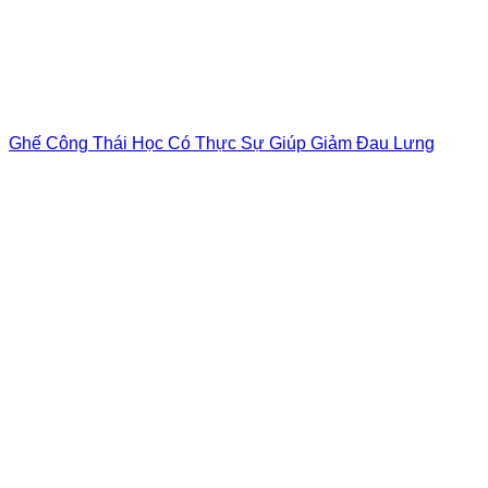
Ghế Công Thái Học Có Thực Sự Giúp Giảm Đau Lưng