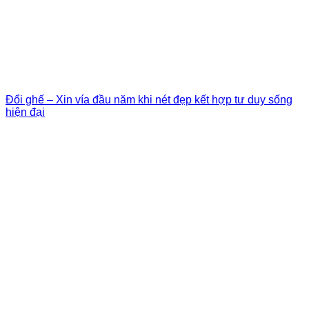
Đổi ghế – Xin vía đầu năm khi nét đẹp kết hợp tư duy sống
hiện đại