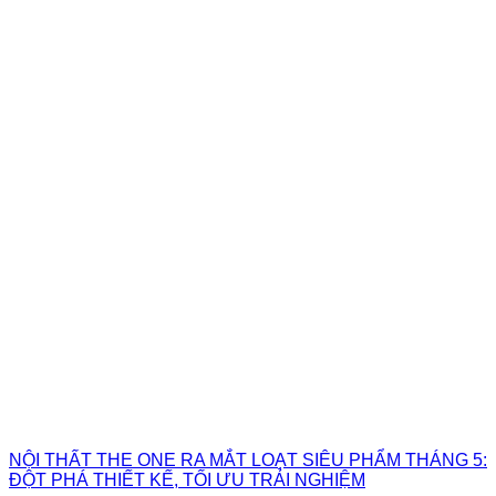
NỘI THẤT THE ONE RA MẮT LOẠT SIÊU PHẨM THÁNG 5:
ĐỘT PHÁ THIẾT KẾ, TỐI ƯU TRẢI NGHIỆM