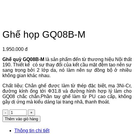
Ghế họp GQ08B-M
1.950.000 đ
Ghế quỳ GQ08B-M
là sản phẩm đến từ thương hiệu Nội thất
190. Thiết kế có sự thay đổi của kết cầu mặt đệm tạo nên sự
sang trọng bởi 2 lớp da, nó làm nên sự đồng bộ ở nhiều
không gian khác nhau.
Chất liệu: Chân ghế được làm từ thép đặc biệt, mạ 3Ni-Cr,
đường kính ống tới Φ31.8 và đường hình hợp lý làm cho
GQ08 chắc chắn.Phần tay ghế làm từ PU cao cấp, không
gây dị ứng mà kiểu dáng lại trang nhã, thanh thoát.
Số
lượng
Thêm vào giỏ hàng
Thông tin chi tiết