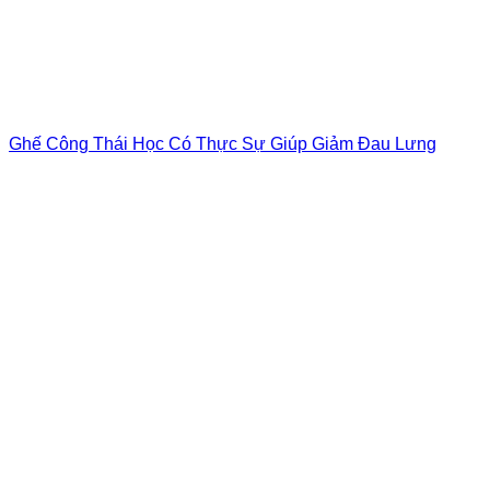
Ghế Công Thái Học Có Thực Sự Giúp Giảm Đau Lưng