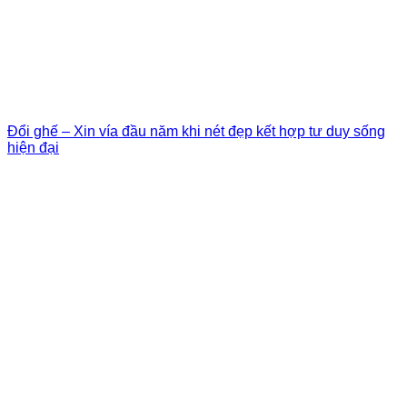
Đổi ghế – Xin vía đầu năm khi nét đẹp kết hợp tư duy sống
hiện đại