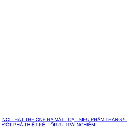
NỘI THẤT THE ONE RA MẮT LOẠT SIÊU PHẨM THÁNG 5:
ĐỘT PHÁ THIẾT KẾ, TỐI ƯU TRẢI NGHIỆM