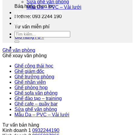
Sửa ghế văn phòng
Bán hàng chọn lọc
Mẫu Da – PVC – Vải lưới
Hướng dẫn mua hàng
Hotline: 093 2244 190
Tin tức
Liên hệ
Tư vấn miễn phí
Giỏ hàng /
0
₫
Ghế văn phòng
Ghế xoay văn phòng
Ghế công thái học
Ghế giám đốc
Ghế trưởng phòng
Ghế nhân viên
Ghế phòng họp
Ghế sofa văn phòng
Ghế đào tạo – training
Ghế cafe – quầy bar
Sửa ghế văn phòng
Mẫu Da – PVC – Vải lưới
Tư vấn bán hàng
Kinh doanh 1
0932244190