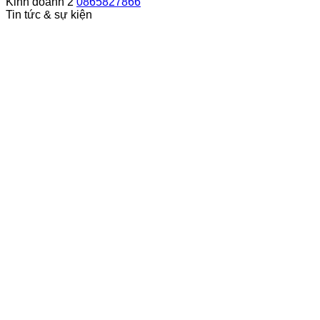
Kinh doanh 2
0865827866
Tin tức & sự kiện