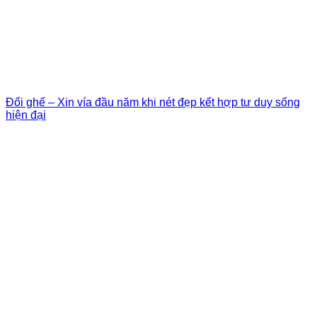
Đổi ghế – Xin vía đầu năm khi nét đẹp kết hợp tư duy sống
hiện đại