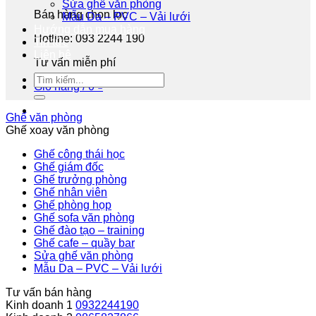
Sửa ghế văn phòng
Bán hàng chọn lọc
Mẫu Da – PVC – Vải lưới
Hướng dẫn mua hàng
Hotline: 093 2244 190
Tin tức
Liên hệ
Tư vấn miễn phí
Giỏ hàng /
0
₫
Ghế văn phòng
Ghế xoay văn phòng
Ghế công thái học
Ghế giám đốc
Ghế trưởng phòng
Ghế nhân viên
Ghế phòng họp
Ghế sofa văn phòng
Ghế đào tạo – training
Ghế cafe – quầy bar
Sửa ghế văn phòng
Mẫu Da – PVC – Vải lưới
Tư vấn bán hàng
Kinh doanh 1
0932244190