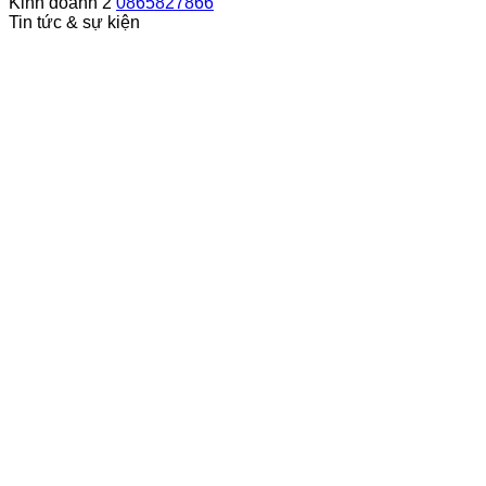
Kinh doanh 2
0865827866
Tin tức & sự kiện