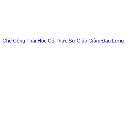
Ghế Công Thái Học Có Thực Sự Giúp Giảm Đau Lưng