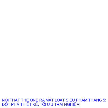
NỘI THẤT THE ONE RA MẮT LOẠT SIÊU PHẨM THÁNG 5:
ĐỘT PHÁ THIẾT KẾ, TỐI ƯU TRẢI NGHIỆM