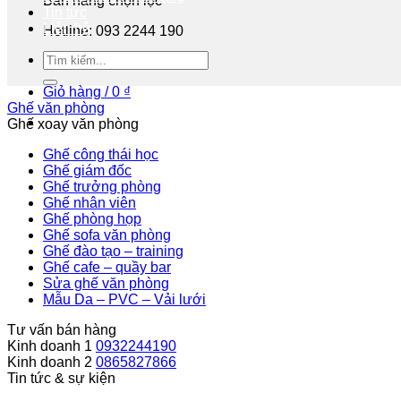
Bán hàng chọn lọc
Tin tức
Liên hệ
Hotline: 093 2244 190
Tư vấn miễn phí
Giỏ hàng /
0
₫
Ghế văn phòng
Ghế xoay văn phòng
Ghế công thái học
Ghế giám đốc
Ghế trưởng phòng
Ghế nhân viên
Ghế phòng họp
Ghế sofa văn phòng
Ghế đào tạo – training
Ghế cafe – quầy bar
Sửa ghế văn phòng
Mẫu Da – PVC – Vải lưới
Tư vấn bán hàng
Kinh doanh 1
0932244190
Kinh doanh 2
0865827866
Tin tức & sự kiện