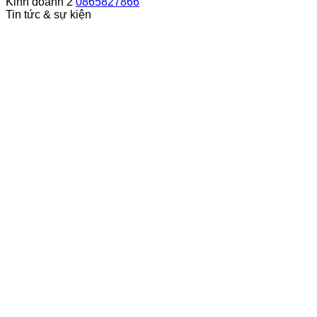
Kinh doanh 2
0865827866
Tin tức & sự kiện