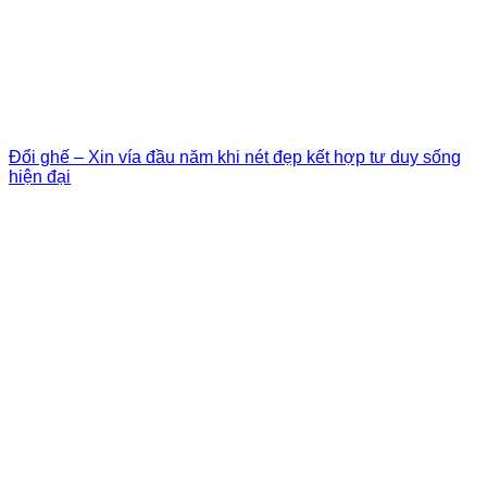
Đổi ghế – Xin vía đầu năm khi nét đẹp kết hợp tư duy sống
hiện đại