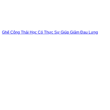
Ghế Công Thái Học Có Thực Sự Giúp Giảm Đau Lưng