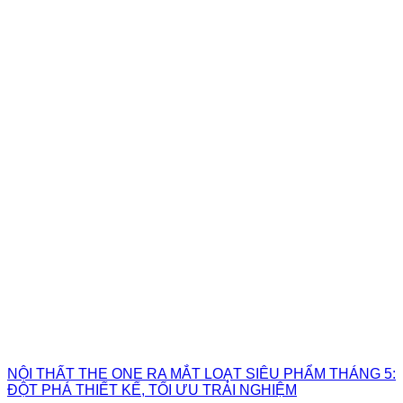
NỘI THẤT THE ONE RA MẮT LOẠT SIÊU PHẨM THÁNG 5:
ĐỘT PHÁ THIẾT KẾ, TỐI ƯU TRẢI NGHIỆM