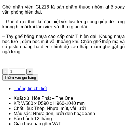
Ghế nhân viên GL216 là sản phẩm thuộc nhóm ghế xoay
văn phòng hiện đại.
– Ghế được thiết kế đặc biệt với tựa lưng cong giúp đỡ lưng
không bị mỏi khi làm việc với thời gian dài.
– Tay ghế bằng nhựa cao cấp chữ T hiện đại. Khung nhựa
bọc lưới, đệm bọc mút vải thoáng khí. Chân ghế thép mạ và
có piston nâng hạ điều chỉnh độ cao thấp, mâm ghế gật gù
ngả lưng.
Số
lượng
Thêm vào giỏ hàng
Thông tin chi tiết
Xuất xứ: Hòa Phát – The One
KT: W580 x D590 x H960-1040 mm
Chất liệu: Thép, Nhựa, mút, vải lưới
Màu sắc: Nhựa đen, lưới đen hoặc xanh
Bảo hành 12 tháng
Giá chưa bao gồm VAT