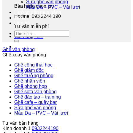
Sửa ghế văn phòng
Bán hàng chọn lọc
Mẫu Da – PVC – Vải lưới
Hướng dẫn mua hàng
Hotline: 093 2244 190
Tin tức
Liên hệ
Tư vấn miễn phí
Giỏ hàng /
0
₫
Ghế văn phòng
Ghế xoay văn phòng
Ghế công thái học
Ghế giám đốc
Ghế trưởng phòng
Ghế nhân viên
Ghế phòng họp
Ghế sofa văn phòng
Ghế đào tạo – training
Ghế cafe – quầy bar
Sửa ghế văn phòng
Mẫu Da – PVC – Vải lưới
Tư vấn bán hàng
Kinh doanh 1
0932244190