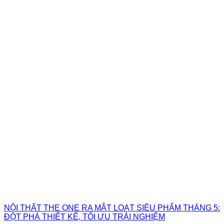
NỘI THẤT THE ONE RA MẮT LOẠT SIÊU PHẨM THÁNG 5:
ĐỘT PHÁ THIẾT KẾ, TỐI ƯU TRẢI NGHIỆM