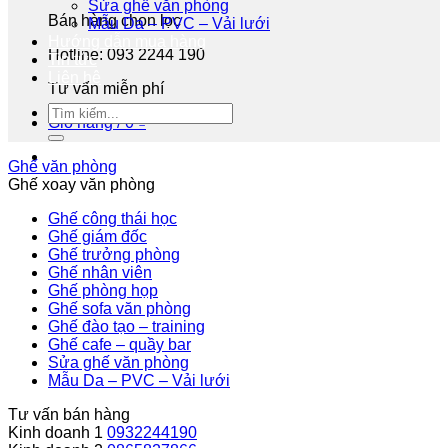
Sửa ghế văn phòng
Bán hàng chọn lọc
Mẫu Da – PVC – Vải lưới
Hướng dẫn mua hàng
Hotline: 093 2244 190
Tin tức
Liên hệ
Tư vấn miễn phí
Giỏ hàng /
0
₫
Ghế văn phòng
Ghế xoay văn phòng
Ghế công thái học
Ghế giám đốc
Ghế trưởng phòng
Ghế nhân viên
Ghế phòng họp
Ghế sofa văn phòng
Ghế đào tạo – training
Ghế cafe – quầy bar
Sửa ghế văn phòng
Mẫu Da – PVC – Vải lưới
Tư vấn bán hàng
Kinh doanh 1
0932244190