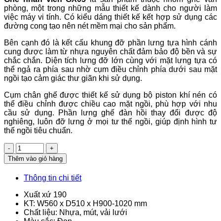
phòng, một trong những mẫu thiết kế dành cho người làm
việc máy vi tính. Có kiểu dáng thiết kế kết hợp sử dụng các
đường cong tạo nên nét mềm mại cho sản phẩm.
Bên cạnh đó là kết cấu khung đỡ phần lưng tựa hình cánh
cung được làm từ nhựa nguyên chất đảm bảo độ bền và sự
chắc chắn. Diện tích lưng đỡ lớn cùng với mặt lưng tựa có
thể ngả ra phía sau nhờ cụm điều chỉnh phía dưới sau mặt
ngồi tạo cảm giác thư giãn khi sử dụng.
Cụm chân ghế được thiết kế sử dụng bộ piston khí nén có
thể điều chỉnh được chiều cao mặt ngồi, phù hợp với nhu
cầu sử dụng. Phần lưng ghế đàn hồi thay đổi được độ
nghiêng, luôn đỡ lưng ở mọi tư thế ngồi, giúp định hình tư
thế ngồi tiêu chuẩn.
Số
lượng
Thêm vào giỏ hàng
Thông tin chi tiết
Xuất xứ 190
KT: W560 x D510 x H900-1020 mm
Chất liệu: Nhựa, mút, vải lưới