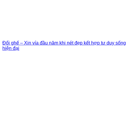
Đổi ghế – Xin vía đầu năm khi nét đẹp kết hợp tư duy sống
hiện đại