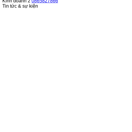
Kinh doanh 2
0865827866
Tin tức & sự kiện