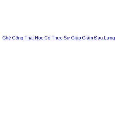
Ghế Công Thái Học Có Thực Sự Giúp Giảm Đau Lưng