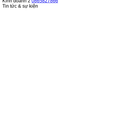
Kinh doanh 2
0865827866
Tin tức & sự kiện