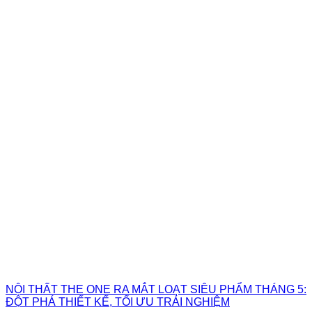
NỘI THẤT THE ONE RA MẮT LOẠT SIÊU PHẨM THÁNG 5:
ĐỘT PHÁ THIẾT KẾ, TỐI ƯU TRẢI NGHIỆM