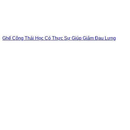
Ghế Công Thái Học Có Thực Sự Giúp Giảm Đau Lưng