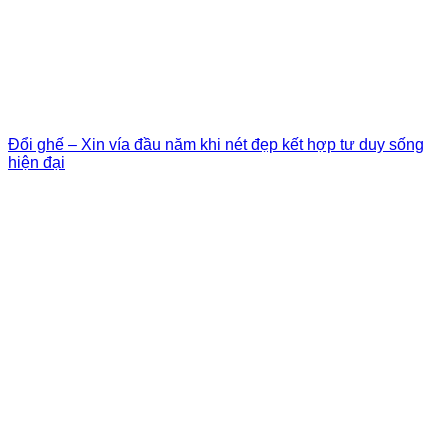
Đổi ghế – Xin vía đầu năm khi nét đẹp kết hợp tư duy sống
hiện đại