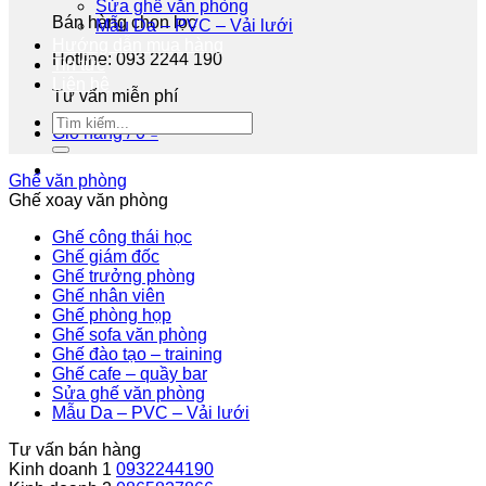
Sửa ghế văn phòng
Bán hàng chọn lọc
Mẫu Da – PVC – Vải lưới
Hướng dẫn mua hàng
Hotline: 093 2244 190
Tin tức
Liên hệ
Tư vấn miễn phí
Giỏ hàng /
0
₫
Ghế văn phòng
Ghế xoay văn phòng
Ghế công thái học
Ghế giám đốc
Ghế trưởng phòng
Ghế nhân viên
Ghế phòng họp
Ghế sofa văn phòng
Ghế đào tạo – training
Ghế cafe – quầy bar
Sửa ghế văn phòng
Mẫu Da – PVC – Vải lưới
Tư vấn bán hàng
Kinh doanh 1
0932244190