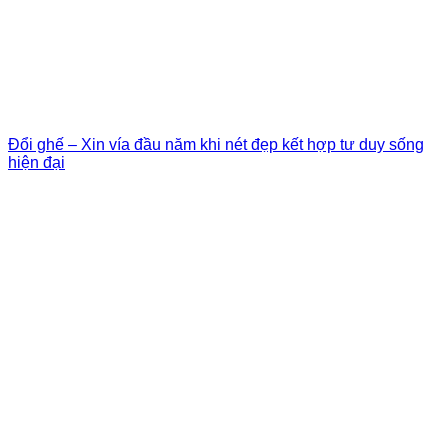
Đổi ghế – Xin vía đầu năm khi nét đẹp kết hợp tư duy sống
hiện đại