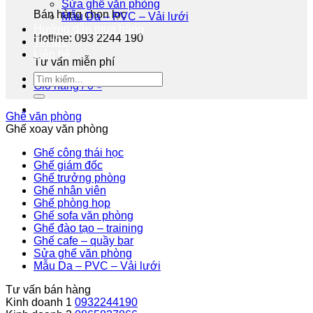
Sửa ghế văn phòng
Bán hàng chọn lọc
Mẫu Da – PVC – Vải lưới
Hướng dẫn mua hàng
Hotline: 093 2244 190
Tin tức
Liên hệ
Tư vấn miễn phí
Giỏ hàng /
0
₫
Ghế văn phòng
Ghế xoay văn phòng
Ghế công thái học
Ghế giám đốc
Ghế trưởng phòng
Ghế nhân viên
Ghế phòng họp
Ghế sofa văn phòng
Ghế đào tạo – training
Ghế cafe – quầy bar
Sửa ghế văn phòng
Mẫu Da – PVC – Vải lưới
Tư vấn bán hàng
Kinh doanh 1
0932244190