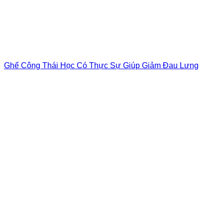
Ghế Công Thái Học Có Thực Sự Giúp Giảm Đau Lưng