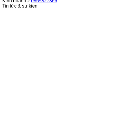
Kinh doanh 2
0865827866
Tin tức & sự kiện