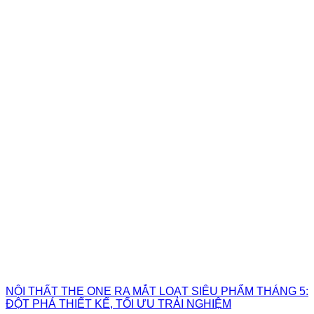
NỘI THẤT THE ONE RA MẮT LOẠT SIÊU PHẨM THÁNG 5:
ĐỘT PHÁ THIẾT KẾ, TỐI ƯU TRẢI NGHIỆM