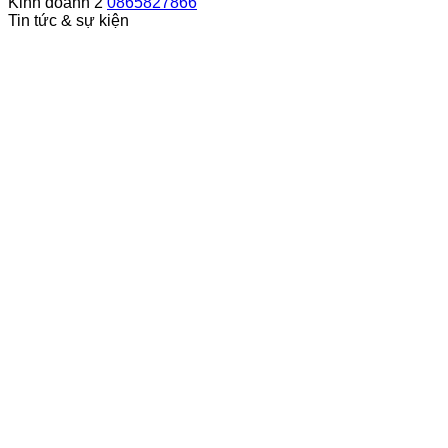
Kinh doanh 2
0865827866
Tin tức & sự kiện