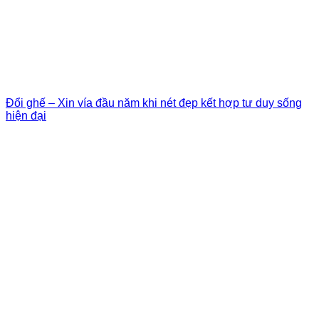
Đổi ghế – Xin vía đầu năm khi nét đẹp kết hợp tư duy sống
hiện đại