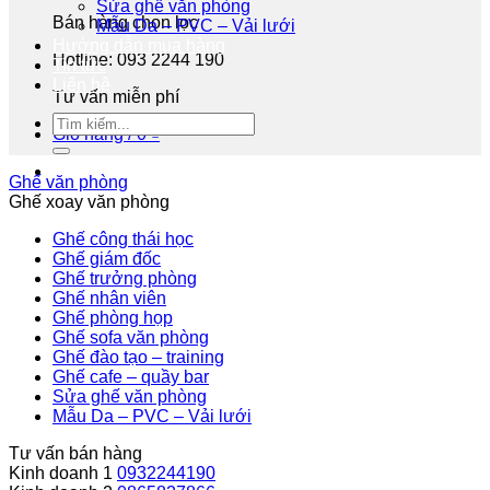
Sửa ghế văn phòng
Bán hàng chọn lọc
Mẫu Da – PVC – Vải lưới
Hướng dẫn mua hàng
Hotline: 093 2244 190
Tin tức
Liên hệ
Tư vấn miễn phí
Giỏ hàng /
0
₫
Ghế văn phòng
Ghế xoay văn phòng
Ghế công thái học
Ghế giám đốc
Ghế trưởng phòng
Ghế nhân viên
Ghế phòng họp
Ghế sofa văn phòng
Ghế đào tạo – training
Ghế cafe – quầy bar
Sửa ghế văn phòng
Mẫu Da – PVC – Vải lưới
Tư vấn bán hàng
Kinh doanh 1
0932244190