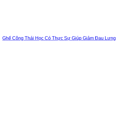
Ghế Công Thái Học Có Thực Sự Giúp Giảm Đau Lưng