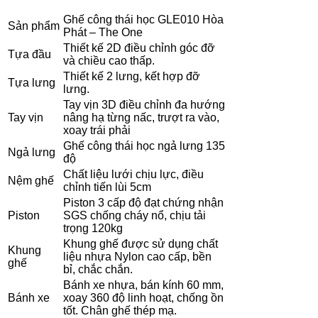
Ghế công thái học GLE010 Hòa
Sản phẩm
Phát – The One
Thiết kế 2D điều chỉnh góc đỡ
Tựa đầu
và chiều cao thấp.
Thiết kế 2 lưng, kết hợp đỡ
Tựa lưng
lưng.
Tay vịn 3D điều chỉnh đa hướng
Tay vịn
nâng hạ từng nấc, trượt ra vào,
xoay trái phải
Ghế công thái học ngả lưng 135
Ngả lưng
độ
Chất liệu lưới chịu lực, điều
Nệm ghế
chỉnh tiến lùi 5cm
Piston 3 cấp độ đạt chứng nhận
Piston
SGS chống cháy nổ, chịu tải
trọng 120kg
Khung ghế được sử dụng chất
Khung
liệu nhựa Nylon cao cấp, bền
ghế
bỉ, chắc chắn.
Bánh xe nhựa, bán kính 60 mm,
Bánh xe
xoay 360 độ linh hoạt, chống ồn
tốt. Chân ghế thép mạ.