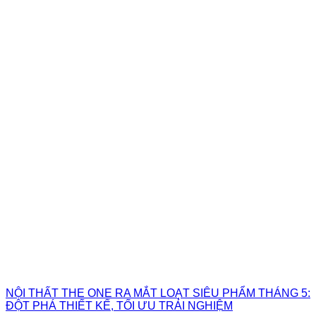
NỘI THẤT THE ONE RA MẮT LOẠT SIÊU PHẨM THÁNG 5:
ĐỘT PHÁ THIẾT KẾ, TỐI ƯU TRẢI NGHIỆM