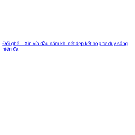
Đổi ghế – Xin vía đầu năm khi nét đẹp kết hợp tư duy sống
hiện đại