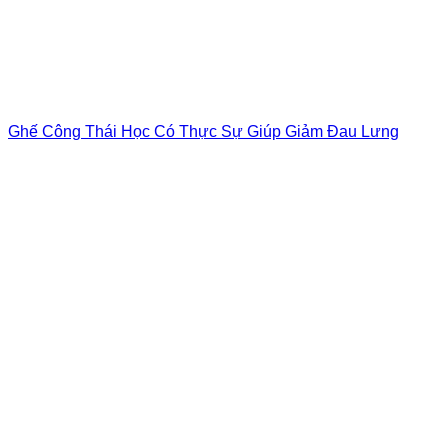
Ghế Công Thái Học Có Thực Sự Giúp Giảm Đau Lưng