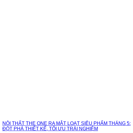
NỘI THẤT THE ONE RA MẮT LOẠT SIÊU PHẨM THÁNG 5:
ĐỘT PHÁ THIẾT KẾ, TỐI ƯU TRẢI NGHIỆM