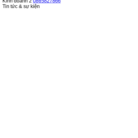
Kinh doanh 2
0865827866
Tin tức & sự kiện