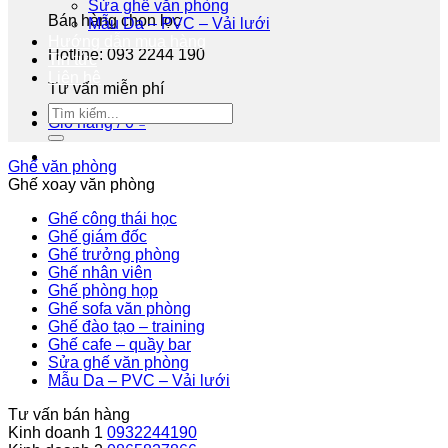
Sửa ghế văn phòng
Bán hàng chọn lọc
Mẫu Da – PVC – Vải lưới
Hướng dẫn mua hàng
Hotline: 093 2244 190
Tin tức
Liên hệ
Tư vấn miễn phí
Giỏ hàng /
0
₫
Ghế văn phòng
Ghế xoay văn phòng
Ghế công thái học
Ghế giám đốc
Ghế trưởng phòng
Ghế nhân viên
Ghế phòng họp
Ghế sofa văn phòng
Ghế đào tạo – training
Ghế cafe – quầy bar
Sửa ghế văn phòng
Mẫu Da – PVC – Vải lưới
Tư vấn bán hàng
Kinh doanh 1
0932244190