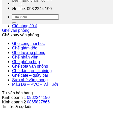
Bán hàng chọn lọc
Tin tức
Liên hệ
Hotline: 093 2244 190
Tư vấn miễn phí
Giỏ hàng /
0
₫
Ghế văn phòng
Ghế xoay văn phòng
Ghế công thái học
Ghế giám đốc
Ghế trưởng phòng
Ghế nhân viên
Ghế phòng họp
Ghế sofa văn phòng
Ghế đào tạo – training
Ghế cafe – quầy bar
Sửa ghế văn phòng
Mẫu Da – PVC – Vải lưới
Tư vấn bán hàng
Kinh doanh 1
0932244190
Kinh doanh 2
0865827866
Tin tức & sự kiện