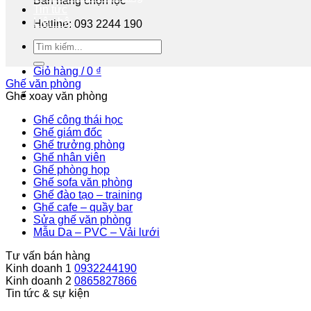
Bán hàng chọn lọc
Tin tức
Liên hệ
Hotline: 093 2244 190
Tư vấn miễn phí
Giỏ hàng /
0
₫
Ghế văn phòng
Ghế xoay văn phòng
Ghế công thái học
Ghế giám đốc
Ghế trưởng phòng
Ghế nhân viên
Ghế phòng họp
Ghế sofa văn phòng
Ghế đào tạo – training
Ghế cafe – quầy bar
Sửa ghế văn phòng
Mẫu Da – PVC – Vải lưới
Tư vấn bán hàng
Kinh doanh 1
0932244190
Kinh doanh 2
0865827866
Tin tức & sự kiện