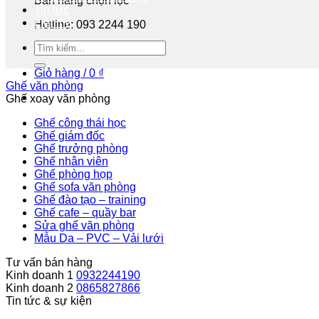
Bán hàng chọn lọc
Tin tức
Liên hệ
Hotline: 093 2244 190
Tư vấn miễn phí
Giỏ hàng /
0
₫
Ghế văn phòng
Ghế xoay văn phòng
Ghế công thái học
Ghế giám đốc
Ghế trưởng phòng
Ghế nhân viên
Ghế phòng họp
Ghế sofa văn phòng
Ghế đào tạo – training
Ghế cafe – quầy bar
Sửa ghế văn phòng
Mẫu Da – PVC – Vải lưới
Tư vấn bán hàng
Kinh doanh 1
0932244190
Kinh doanh 2
0865827866
Tin tức & sự kiện