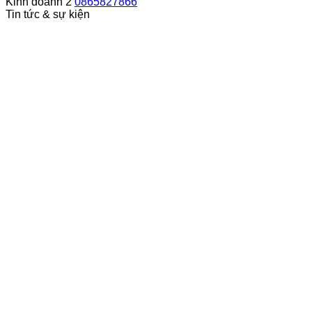
Kinh doanh 2
0865827866
Tin tức & sự kiện