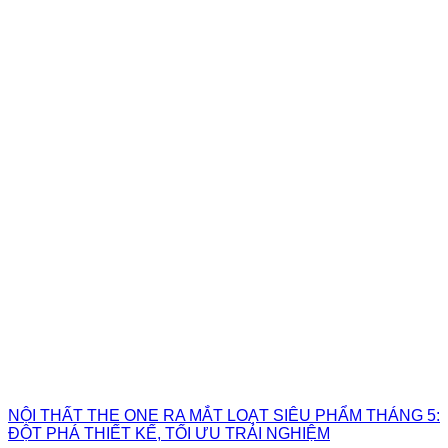
NỘI THẤT THE ONE RA MẮT LOẠT SIÊU PHẨM THÁNG 5:
ĐỘT PHÁ THIẾT KẾ, TỐI ƯU TRẢI NGHIỆM