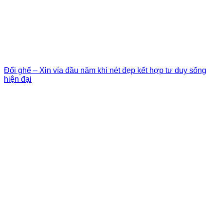
Đổi ghế – Xin vía đầu năm khi nét đẹp kết hợp tư duy sống
hiện đại