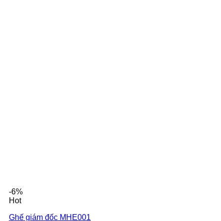
-6%
Hot
Ghế giám đốc MHE001