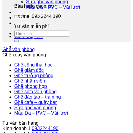
Sửa ghế văn phòng
Bán hàng chọn lọc
Mẫu Da – PVC – Vải lưới
Hướng dẫn mua hàng
Hotline: 093 2244 190
Tin tức
Liên hệ
Tư vấn miễn phí
Giỏ hàng /
0
₫
Ghế văn phòng
Ghế xoay văn phòng
Ghế công thái học
Ghế giám đốc
Ghế trưởng phòng
Ghế nhân viên
Ghế phòng họp
Ghế sofa văn phòng
Ghế đào tạo – training
Ghế cafe – quầy bar
Sửa ghế văn phòng
Mẫu Da – PVC – Vải lưới
Tư vấn bán hàng
Kinh doanh 1
0932244190