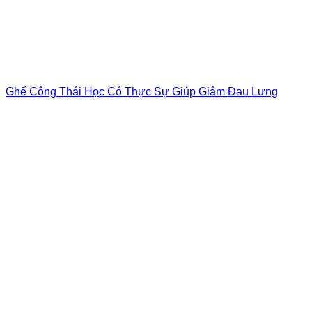
Ghế Công Thái Học Có Thực Sự Giúp Giảm Đau Lưng