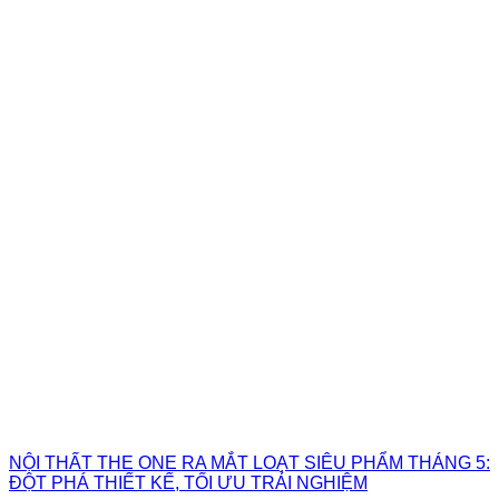
NỘI THẤT THE ONE RA MẮT LOẠT SIÊU PHẨM THÁNG 5:
ĐỘT PHÁ THIẾT KẾ, TỐI ƯU TRẢI NGHIỆM