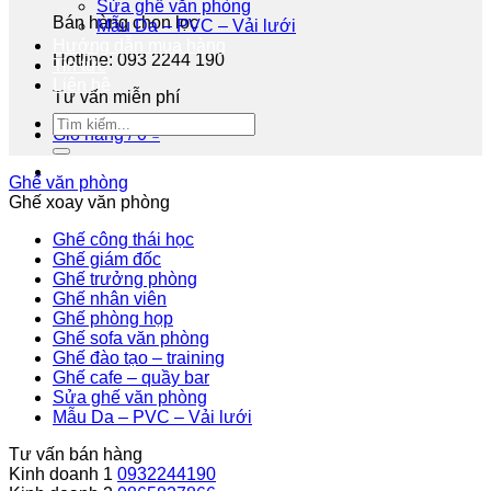
Sửa ghế văn phòng
Bán hàng chọn lọc
Mẫu Da – PVC – Vải lưới
Hướng dẫn mua hàng
Hotline: 093 2244 190
Tin tức
Liên hệ
Tư vấn miễn phí
Giỏ hàng /
0
₫
Ghế văn phòng
Ghế xoay văn phòng
Ghế công thái học
Ghế giám đốc
Ghế trưởng phòng
Ghế nhân viên
Ghế phòng họp
Ghế sofa văn phòng
Ghế đào tạo – training
Ghế cafe – quầy bar
Sửa ghế văn phòng
Mẫu Da – PVC – Vải lưới
Tư vấn bán hàng
Kinh doanh 1
0932244190