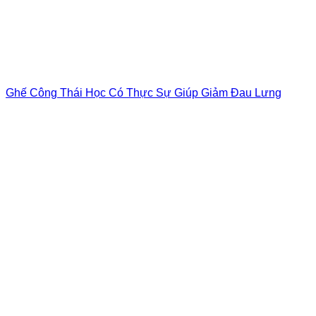
Ghế Công Thái Học Có Thực Sự Giúp Giảm Đau Lưng