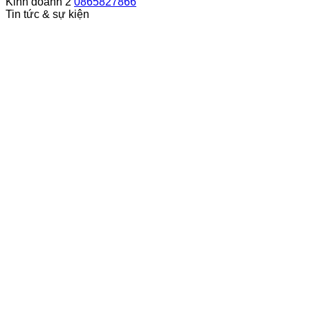
Kinh doanh 2
0865827866
Tin tức & sự kiện