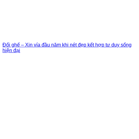
Đổi ghế – Xin vía đầu năm khi nét đẹp kết hợp tư duy sống
hiện đại