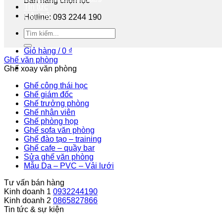
Bán hàng chọn lọc
Tin tức
Liên hệ
Hotline: 093 2244 190
Tư vấn miễn phí
Giỏ hàng /
0
₫
Ghế văn phòng
Ghế xoay văn phòng
Ghế công thái học
Ghế giám đốc
Ghế trưởng phòng
Ghế nhân viên
Ghế phòng họp
Ghế sofa văn phòng
Ghế đào tạo – training
Ghế cafe – quầy bar
Sửa ghế văn phòng
Mẫu Da – PVC – Vải lưới
Tư vấn bán hàng
Kinh doanh 1
0932244190
Kinh doanh 2
0865827866
Tin tức & sự kiện