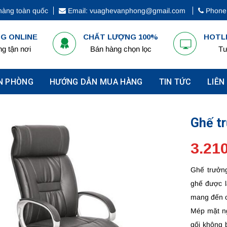
hàng toàn quốc
Email: vuaghevanphong@gmail.com
Phone:
G ONLINE
CHẤT LƯỢNG 100%
HOTLI
g tận nơi
Bán hàng chọn lọc
Tư
N PHÒNG
HƯỚNG DẪN MUA HÀNG
TIN TỨC
LIÊN
Ghế t
3.21
Ghế trưởn
ghế được lắ
mang đến c
Mép mặt ng
gối không 