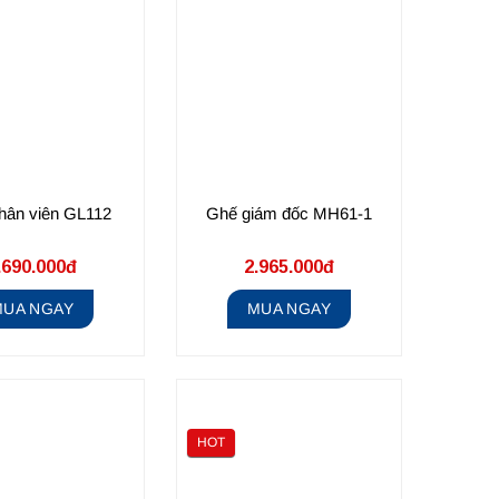
hân viên GL112
Ghế giám đốc MH61-1
.690.000đ
2.965.000đ
MUA NGAY
MUA NGAY
HOT