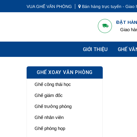
Bỏ
VUA GHẾ VĂN PHÒNG
Bán hàng trực tuyến - Giao 
qua
nội
ĐẶT HÀN
dung
Giao hàn
GIỚI THIỆU
GHẾ VĂ
GHẾ XOAY VĂN PHÒNG
Ghế công thái học
Ghế giám đốc
Ghế trưởng phòng
Ghế nhân viên
Ghế phòng họp