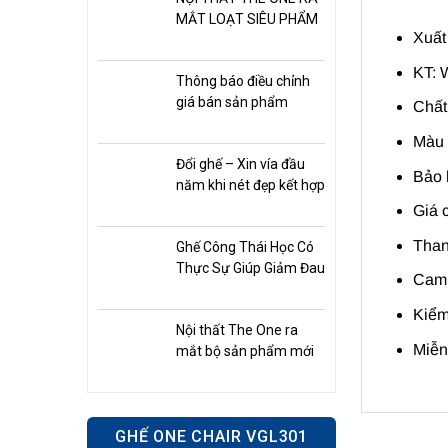
MẮT LOẠT SIÊU PHẨM
Xuất
THÁNG 5: ĐỘT PHÁ
THIẾT KẾ, TỐI ƯU TRẢI
KT: 
Thông báo điều chỉnh
NGHIỆM
giá bán sản phẩm
Chất
Màu 
Đổi ghế – Xin vía đầu
Bảo 
năm khi nét đẹp kết hợp
tư duy sống hiện đại
Giá 
Than
Ghế Công Thái Học Có
Thực Sự Giúp Giảm Đau
Cam 
Lưng
Kiểm
Nội thất The One ra
Miễn 
mắt bộ sản phẩm mới
đầu năm 2026
GHẾ ONE CHAIR VGL301