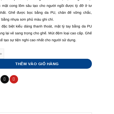
c mặt cong lõm sâu tạo cho người ngồi được tỳ đỡ ở tư
nhất. Ghế được bọc bằng da PU, chân đế vững chắc,
y bằng nhựa sơn phủ màu ghi chì.
ại đặc biệt kiểu dáng thanh thoát, mặt tỳ tay bằng da PU
ng lại vẻ sang trọng cho ghế. Mút đệm loại cao cấp. Ghế
kế tạo sự tiện nghi cao nhất cho người sử dụng.
THÊM VÀO GIỎ HÀNG