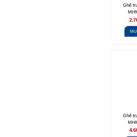
Ghế tr
MHM
2.7
MU
Ghế tr
MHM
4.6