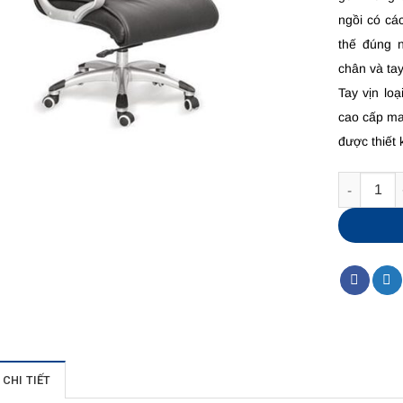
ngồi có cá
thế đúng 
chân và ta
Tay vịn lo
cao cấp ma
được thiết 
Số lượng
CHI TIẾT