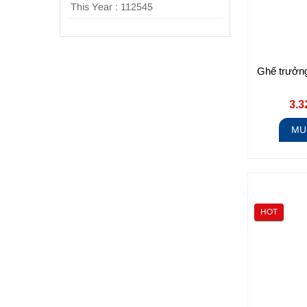
This Year : 112545
Ghế trưởn
3.3
MU
HOT