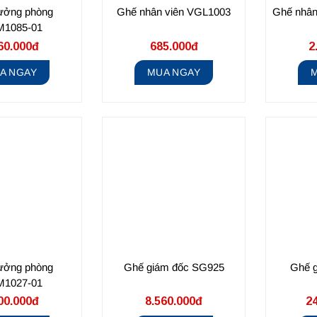
ưởng phòng
Ghế nhân viên VGL1003
Ghế nhân
1085-01
60.000đ
685.000đ
2
A NGAY
MUA NGAY
ưởng phòng
Ghế giám đốc SG925
Ghế 
1027-01
00.000đ
8.560.000đ
24