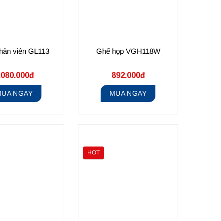
hân viên GL113
Ghế họp VGH118W
.080.000đ
892.000đ
MUA NGAY
MUA NGAY
HOT