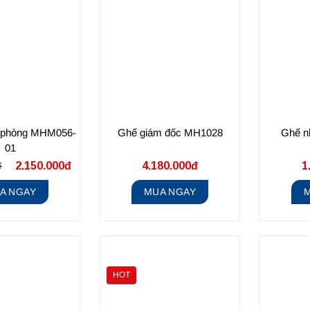
 phòng MHM056-
Ghế giám đốc MH1028
Ghế n
01
đ
2.150.000đ
4.180.000đ
1
A NGAY
MUA NGAY
HOT