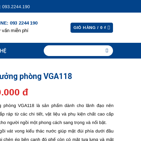
 093.2244.190
NE: 093 2244 190
GIỎ HÀNG /
0
₫
 vấn miễn phí
 HỆ
rưởng phòng VGA118
0.000 đ
g phòng VGA118 là sản phẩm dành cho lãnh đạo nên
p ráp từ các chi tiết, vật liệu và phụ kiện chất cao cấp
ho người ngồi một phong cách sang trọng và nổi bật.
ồi vát vong kiểu thác nước giúp mặt đùi phía dưới đầu
bị chèn ép bên cạnh đó ghế còn có mặt tựa lưng và mặt