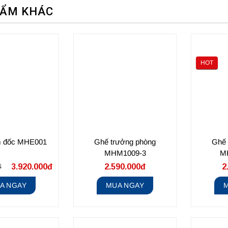
HẨM KHÁC
HOT
m đốc MHE001
Ghế trưởng phòng
Ghế 
MHM1009-3
M
đ
3.920.000đ
2.590.000đ
2
A NGAY
MUA NGAY