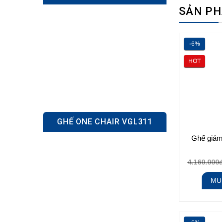
SẢN P
-6%
HOT
GHẾ ONE CHAIR VGL311
Ghế giá
4.160.000
MU