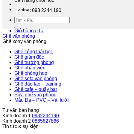
Bán hàng chọn lọc
Tin tức
Liên hệ
Hotline: 093 2244 190
Tư vấn miễn phí
Giỏ hàng /
0
₫
Ghế văn phòng
Ghế xoay văn phòng
Ghế công thái học
Ghế giám đốc
Ghế trưởng phòng
Ghế nhân viên
Ghế phòng họp
Ghế sofa văn phòng
Ghế đào tạo – training
Ghế cafe – quầy bar
Sửa ghế văn phòng
Mẫu Da – PVC – Vải lưới
Tư vấn bán hàng
Kinh doanh 1
0932244190
Kinh doanh 2
0865827866
Tin tức & sự kiện