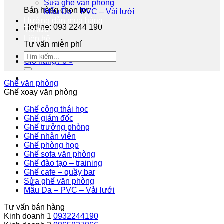
Sửa ghế văn phòng
Bán hàng chọn lọc
Mẫu Da – PVC – Vải lưới
Hướng dẫn mua hàng
Hotline: 093 2244 190
Tin tức
Liên hệ
Tư vấn miễn phí
Giỏ hàng /
0
₫
Ghế văn phòng
Ghế xoay văn phòng
Ghế công thái học
Ghế giám đốc
Ghế trưởng phòng
Ghế nhân viên
Ghế phòng họp
Ghế sofa văn phòng
Ghế đào tạo – training
Ghế cafe – quầy bar
Sửa ghế văn phòng
Mẫu Da – PVC – Vải lưới
Tư vấn bán hàng
Kinh doanh 1
0932244190