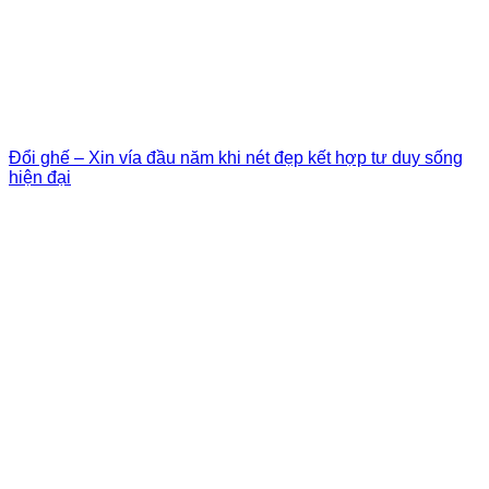
Đổi ghế – Xin vía đầu năm khi nét đẹp kết hợp tư duy sống
hiện đại