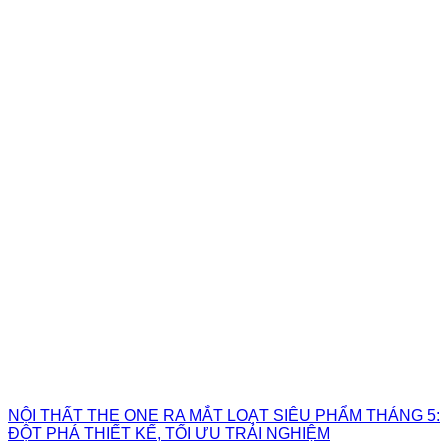
NỘI THẤT THE ONE RA MẮT LOẠT SIÊU PHẨM THÁNG 5:
ĐỘT PHÁ THIẾT KẾ, TỐI ƯU TRẢI NGHIỆM