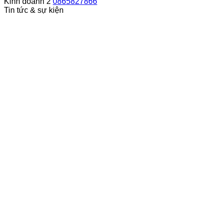
Kinh doanh 2
0865827866
Tin tức & sự kiện