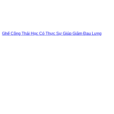
Ghế Công Thái Học Có Thực Sự Giúp Giảm Đau Lưng