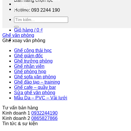
Bán hàng chọn lọc
Tin tức
Liên hệ
Hotline: 093 2244 190
Tư vấn miễn phí
Giỏ hàng /
0
₫
Ghế văn phòng
Ghế xoay văn phòng
Ghế công thái học
Ghế giám đốc
Ghế trưởng phòng
Ghế nhân viên
Ghế phòng họp
Ghế sofa văn phòng
Ghế đào tạo – training
Ghế cafe – quầy bar
Sửa ghế văn phòng
Mẫu Da – PVC – Vải lưới
Tư vấn bán hàng
Kinh doanh 1
0932244190
Kinh doanh 2
0865827866
Tin tức & sự kiện