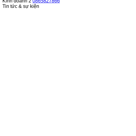
Kinh doanh 2
0865827866
Tin tức & sự kiện