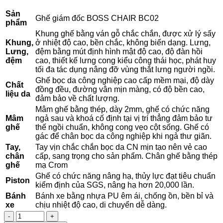
Sản
Ghế giám đốc BOSS CHAIR BC02
phẩm
Khung ghế bằng ván gỗ chắc chắn, được xử lý sấy
Khung,
ở nhiệt độ cao, bền chắc, không biến dạng. Lưng,
Lưng,
đệm bằng mút định hình mật độ cao, độ đàn hồi
đệm
cao, thiết kế lưng cong kiểu công thái học, phát huy
tối đa tác dụng nâng đỡ vùng thắt lưng người ngồi.
Ghế bọc da công nghiệp cao cấp mềm mại, độ dày
Chất
đồng đều, đường vân mịn màng, có độ bền cao,
liệu da
đảm bảo về chất lượng.
Mâm ghế bằng thép, dày 2mm, ghế có chức năng
Mâm
ngả sau và khoá cố định tại vị trí thẳng đảm bảo tư
ghế
thế ngồi chuẩn, không cong vẹo cột sống. Ghế có
gác để chân bọc da công nghiệp khi ngả thư giãn.
Tay,
Tay vịn chắc chắn bọc da CN mịn tạo nên vẻ cao
chân
cấp, sang trọng cho sản phẩm. Chân ghế bằng thép
ghế
mạ Crom
Ghế có chức năng nâng hạ, thủy lực đạt tiêu chuẩn
Piston
kiểm định của SGS, nâng hạ hơn 20,000 lần.
Bánh
Bánh xe bằng nhựa PU êm ái, chống ồn, bền bỉ và
xe
chịu nhiệt độ cao, di chuyển dễ dàng.
Số