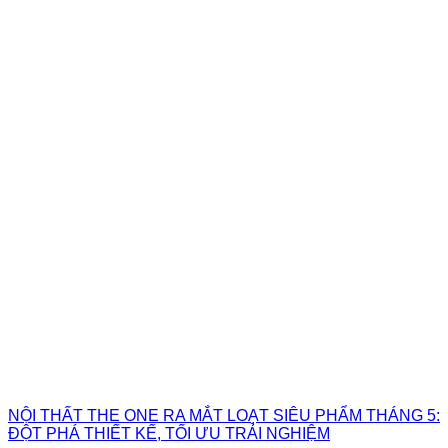
NỘI THẤT THE ONE RA MẮT LOẠT SIÊU PHẨM THÁNG 5:
ĐỘT PHÁ THIẾT KẾ, TỐI ƯU TRẢI NGHIỆM