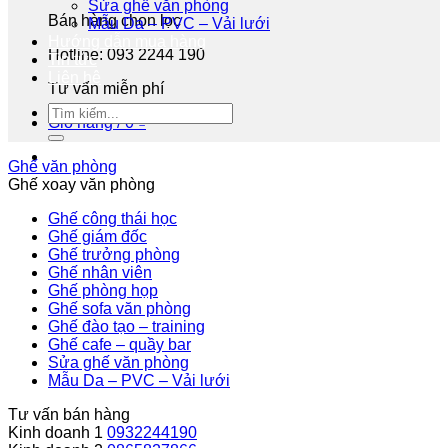
Sửa ghế văn phòng
Bán hàng chọn lọc
Mẫu Da – PVC – Vải lưới
Hướng dẫn mua hàng
Hotline: 093 2244 190
Tin tức
Liên hệ
Tư vấn miễn phí
Giỏ hàng /
0
₫
Ghế văn phòng
Ghế xoay văn phòng
Ghế công thái học
Ghế giám đốc
Ghế trưởng phòng
Ghế nhân viên
Ghế phòng họp
Ghế sofa văn phòng
Ghế đào tạo – training
Ghế cafe – quầy bar
Sửa ghế văn phòng
Mẫu Da – PVC – Vải lưới
Tư vấn bán hàng
Kinh doanh 1
0932244190