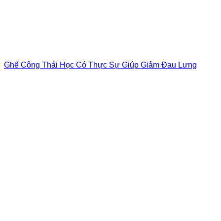
Ghế Công Thái Học Có Thực Sự Giúp Giảm Đau Lưng