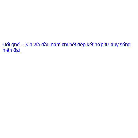
Đổi ghế – Xin vía đầu năm khi nét đẹp kết hợp tư duy sống
hiện đại