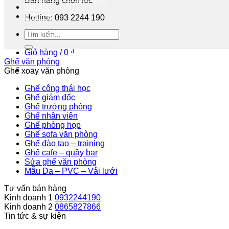
Bán hàng chọn lọc
Tin tức
Liên hệ
Hotline: 093 2244 190
Tư vấn miễn phí
Giỏ hàng /
0
₫
Ghế văn phòng
Ghế xoay văn phòng
Ghế công thái học
Ghế giám đốc
Ghế trưởng phòng
Ghế nhân viên
Ghế phòng họp
Ghế sofa văn phòng
Ghế đào tạo – training
Ghế cafe – quầy bar
Sửa ghế văn phòng
Mẫu Da – PVC – Vải lưới
Tư vấn bán hàng
Kinh doanh 1
0932244190
Kinh doanh 2
0865827866
Tin tức & sự kiện