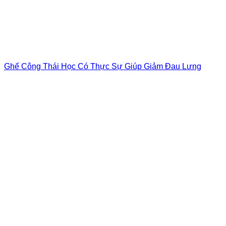
Ghế Công Thái Học Có Thực Sự Giúp Giảm Đau Lưng