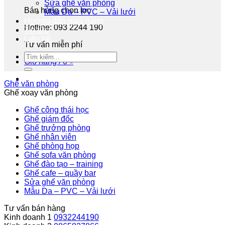
Sửa ghế văn phòng
Bán hàng chọn lọc
Mẫu Da – PVC – Vải lưới
Hướng dẫn mua hàng
Hotline: 093 2244 190
Tin tức
Liên hệ
Tư vấn miễn phí
Giỏ hàng /
0
₫
Ghế văn phòng
Ghế xoay văn phòng
Ghế công thái học
Ghế giám đốc
Ghế trưởng phòng
Ghế nhân viên
Ghế phòng họp
Ghế sofa văn phòng
Ghế đào tạo – training
Ghế cafe – quầy bar
Sửa ghế văn phòng
Mẫu Da – PVC – Vải lưới
Tư vấn bán hàng
Kinh doanh 1
0932244190