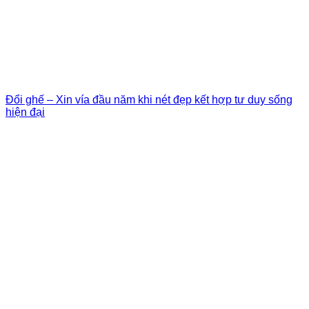
Đổi ghế – Xin vía đầu năm khi nét đẹp kết hợp tư duy sống
hiện đại