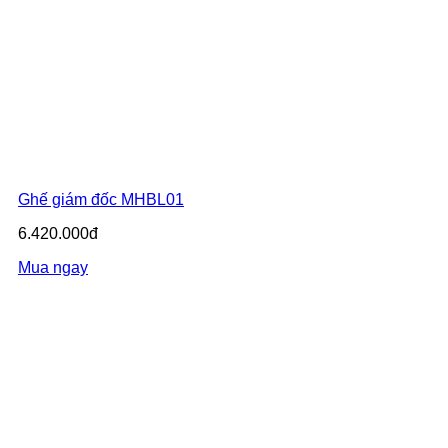
Ghế giám đốc MHBL01
6.420.000đ
Mua ngay