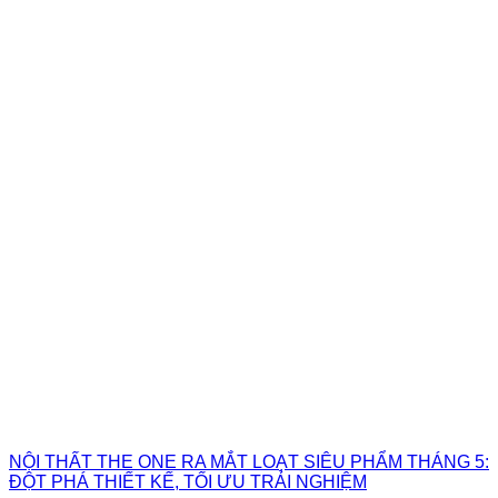
NỘI THẤT THE ONE RA MẮT LOẠT SIÊU PHẨM THÁNG 5:
ĐỘT PHÁ THIẾT KẾ, TỐI ƯU TRẢI NGHIỆM