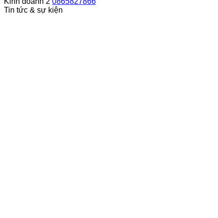
Kinh doanh 2
0865827866
Tin tức & sự kiện