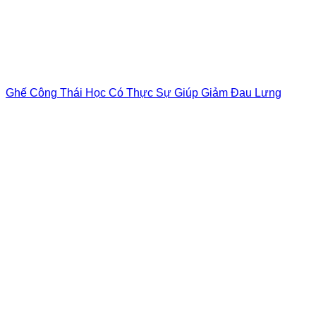
Ghế Công Thái Học Có Thực Sự Giúp Giảm Đau Lưng