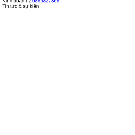
Kinh doanh 2
0865827866
Tin tức & sự kiện