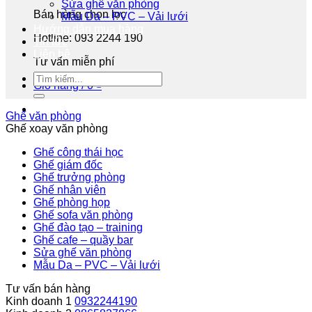
Sửa ghế văn phòng
Bán hàng chọn lọc
Mẫu Da – PVC – Vải lưới
Hướng dẫn mua hàng
Hotline: 093 2244 190
Tin tức
Liên hệ
Tư vấn miễn phí
Giỏ hàng /
0
₫
Ghế văn phòng
Ghế xoay văn phòng
Ghế công thái học
Ghế giám đốc
Ghế trưởng phòng
Ghế nhân viên
Ghế phòng họp
Ghế sofa văn phòng
Ghế đào tạo – training
Ghế cafe – quầy bar
Sửa ghế văn phòng
Mẫu Da – PVC – Vải lưới
Tư vấn bán hàng
Kinh doanh 1
0932244190