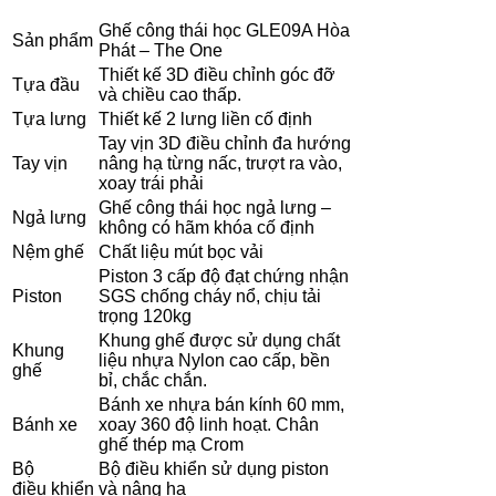
Ghế công thái học GLE09A Hòa
Sản phẩm
Phát – The One
Thiết kế 3D điều chỉnh góc đỡ
Tựa đầu
và chiều cao thấp.
Tựa lưng
Thiết kế 2 lưng liền cố định
Tay vịn 3D điều chỉnh đa hướng
Tay vịn
nâng hạ từng nấc, trượt ra vào,
xoay trái phải
Ghế công thái học ngả lưng –
Ngả lưng
không có hãm khóa cố định
Nệm ghế
Chất liệu mút bọc vải
Piston 3 cấp độ đạt chứng nhận
Piston
SGS chống cháy nổ, chịu tải
trọng 120kg
Khung ghế được sử dụng chất
Khung
liệu nhựa Nylon cao cấp, bền
ghế
bỉ, chắc chắn.
Bánh xe nhựa bán kính 60 mm,
Bánh xe
xoay 360 độ linh hoạt. Chân
ghế thép mạ Crom
Bộ
Bộ điều khiển sử dụng piston
điều
khiển
và nâng hạ