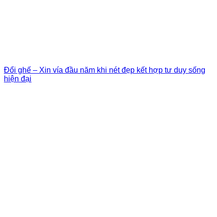
Đổi ghế – Xin vía đầu năm khi nét đẹp kết hợp tư duy sống
hiện đại