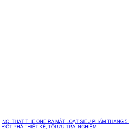
NỘI THẤT THE ONE RA MẮT LOẠT SIÊU PHẨM THÁNG 5:
ĐỘT PHÁ THIẾT KẾ, TỐI ƯU TRẢI NGHIỆM