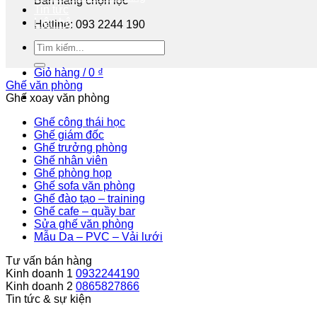
Bán hàng chọn lọc
Tin tức
Liên hệ
Hotline: 093 2244 190
Tư vấn miễn phí
Giỏ hàng /
0
₫
Ghế văn phòng
Ghế xoay văn phòng
Ghế công thái học
Ghế giám đốc
Ghế trưởng phòng
Ghế nhân viên
Ghế phòng họp
Ghế sofa văn phòng
Ghế đào tạo – training
Ghế cafe – quầy bar
Sửa ghế văn phòng
Mẫu Da – PVC – Vải lưới
Tư vấn bán hàng
Kinh doanh 1
0932244190
Kinh doanh 2
0865827866
Tin tức & sự kiện