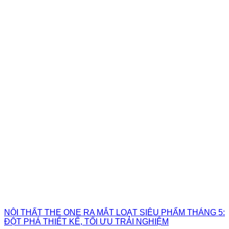
NỘI THẤT THE ONE RA MẮT LOẠT SIÊU PHẨM THÁNG 5:
ĐỘT PHÁ THIẾT KẾ, TỐI ƯU TRẢI NGHIỆM