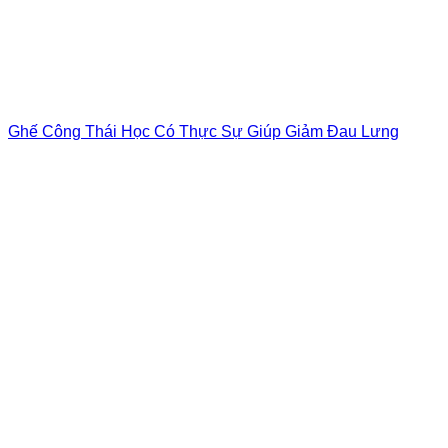
Ghế Công Thái Học Có Thực Sự Giúp Giảm Đau Lưng