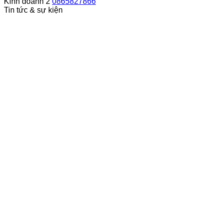
Kinh doanh 2
0865827866
Tin tức & sự kiện