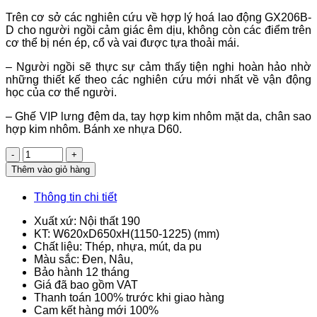
Trên cơ sở các nghiên cứu về hợp lý hoá lao động GX206B-
D cho người ngồi cảm giác êm dịu, không còn các điểm trên
cơ thể bị nén ép, cổ và vai được tựa thoải mái.
– Người ngồi sẽ thực sự cảm thấy tiện nghi hoàn hảo nhờ
những thiết kế theo các nghiên cứu mới nhất về vận động
học của cơ thể người.
– Ghế VIP lưng đệm da, tay hợp kim nhôm mặt da, chân sao
hợp kim nhôm. Bánh xe nhựa D60.
Số
lượng
Thêm vào giỏ hàng
Thông tin chi tiết
Xuất xứ: Nội thất 190
KT: W620xD650xH(1150-1225) (mm)
Chất liệu: Thép, nhựa, mút, da pu
Màu sắc: Đen, Nâu,
Bảo hành 12 tháng
Giá đã bao gồm VAT
Thanh toán 100% trước khi giao hàng
Cam kết hàng mới 100%