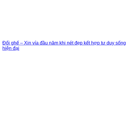
Đổi ghế – Xin vía đầu năm khi nét đẹp kết hợp tư duy sống
hiện đại